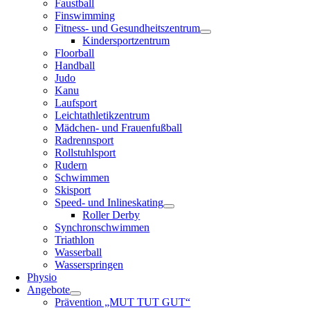
Faustball
Finswimming
Fitness- und Gesundheitszentrum
Kindersportzentrum
Floorball
Handball
Judo
Kanu
Laufsport
Leichtathletikzentrum
Mädchen- und Frauenfußball
Radrennsport
Rollstuhlsport
Rudern
Schwimmen
Skisport
Speed- und Inlineskating
Roller Derby
Synchronschwimmen
Triathlon
Wasserball
Wasserspringen
Physio
Angebote
Prävention „MUT TUT GUT“