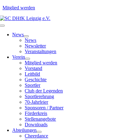
Mitglied werden
Zum
Inhalt
Toggle
springen
Navigation
News
News
Newsletter
Veranstaltungen
Verein
Mitglied werden
Vorstand
Leitbild
Geschichte
Sportler
Club der Legenden
Sportlerehrung
70-Jahrfeier
Sponsoren / Partner
Förderkreis
Stellenangebote
Downloads
Abteilungen
Cheerdance