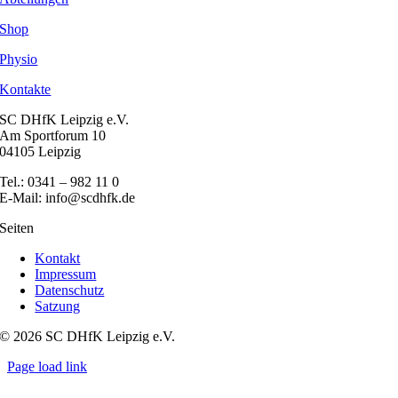
Shop
Physio
Kontakte
SC DHfK Leipzig e.V.
Am Sportforum 10
04105 Leipzig
Tel.: 0341 – 982 11 0
E-Mail: info@scdhfk.de
Seiten
Kontakt
Impressum
Datenschutz
Satzung
© 2026 SC DHfK Leipzig e.V.
Page load link
Nach
oben