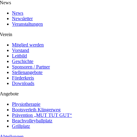
News
News
Newsletter
Veranstaltungen
Verein
Mitglied werden
Vorstand
Leitbild
Geschichte
Sponsoren / Partner
Stellenangebote
Förderkreis
Downloads
Angebote
Physiotherapie
Bootsverleih Klingerweg
Prävention „MUT TUT GUT“
Beachvolleyballplatz
Grillplatz
Abteilungen