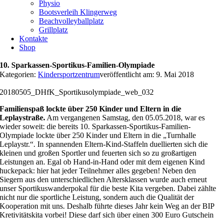
Physio
Bootsverleih Klingerweg
Beachvolleyballplatz
Grillplatz
Kontakte
Shop
10. Sparkassen-Sportikus-Familien-Olympiade
Kategorien:
Kindersportzentrum
veröffentlicht am: 9. Mai 2018
20180505_DHfK_Sportikusolympiade_web_032
Familienspaß lockte über 250 Kinder und Eltern in die
Leplaystraße.
Am vergangenen Samstag, den 05.05.2018, war es
wieder soweit: die bereits 10. Sparkassen-Sportikus-Familien-
Olympiade lockte über 250 Kinder und Eltern in die „Turnhalle
Leplaystr.“. In spannenden Eltern-Kind-Staffeln duellierten sich die
kleinen und großen Sportler und feuerten sich so zu großartigen
Leistungen an. Egal ob Hand-in-Hand oder mit dem eigenen Kind
huckepack: hier hat jeder Teilnehmer alles gegeben! Neben den
Siegern aus den unterschiedlichen Altersklassen wurde auch erneut
unser Sportikuswanderpokal für die beste Kita vergeben. Dabei zählte
nicht nur die sportliche Leistung, sondern auch die Qualität der
Kooperation mit uns. Deshalb führte dieses Jahr kein Weg an der BIP
Kretivitätskita vorbei! Diese darf sich über einen 300 Euro Gutschein