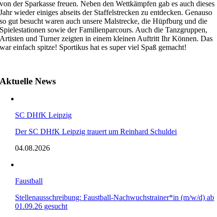
von der Sparkasse freuen. Neben den Wettkämpfen gab es auch dieses
Jahr wieder einiges abseits der Staffelstrecken zu entdecken. Genauso
so gut besucht waren auch unsere Malstrecke, die Hüpfburg und die
Spielestationen sowie der Familienparcours. Auch die Tanzgruppen,
Artisten und Turner zeigten in einem kleinen Auftritt Ihr Können. Das
war einfach spitze! Sportikus hat es super viel Spaß gemacht!
Aktuelle News
SC DHfK Leipzig
Der SC DHfK Leipzig trauert um Reinhard Schuldei
04.08.2026
Faustball
Stellenausschreibung: Faustball-Nachwuchstrainer*in (m/w/d) ab
01.09.26 gesucht