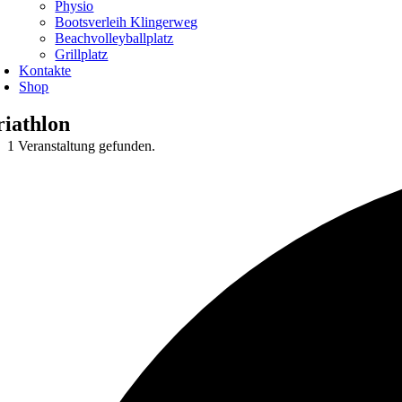
Physio
Bootsverleih Klingerweg
Beachvolleyballplatz
Grillplatz
Kontakte
Shop
riathlon
1 Veranstaltung gefunden.