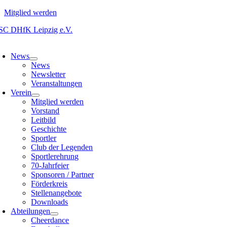
Mitglied werden
Zum
Inhalt
oggle
springen
avigation
News
News
Newsletter
Veranstaltungen
Verein
Mitglied werden
Vorstand
Leitbild
Geschichte
Sportler
Club der Legenden
Sportlerehrung
70-Jahrfeier
Sponsoren / Partner
Förderkreis
Stellenangebote
Downloads
Abteilungen
Cheerdance