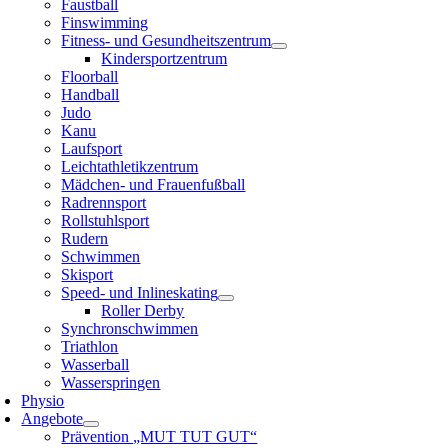
Faustball
Finswimming
Fitness- und Gesundheitszentrum
Kindersportzentrum
Floorball
Handball
Judo
Kanu
Laufsport
Leichtathletikzentrum
Mädchen- und Frauenfußball
Radrennsport
Rollstuhlsport
Rudern
Schwimmen
Skisport
Speed- und Inlineskating
Roller Derby
Synchronschwimmen
Triathlon
Wasserball
Wasserspringen
Physio
Angebote
Prävention „MUT TUT GUT“