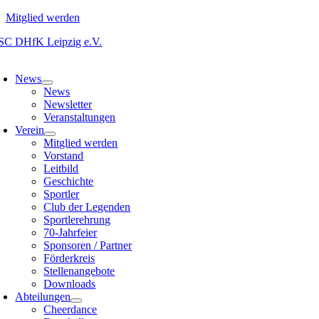
Mitglied werden
Zum
Inhalt
oggle
springen
avigation
News
News
Newsletter
Veranstaltungen
Verein
Mitglied werden
Vorstand
Leitbild
Geschichte
Sportler
Club der Legenden
Sportlerehrung
70-Jahrfeier
Sponsoren / Partner
Förderkreis
Stellenangebote
Downloads
Abteilungen
Cheerdance