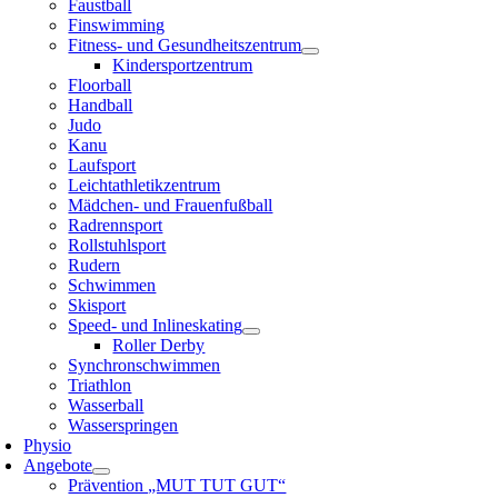
Faustball
Finswimming
Fitness- und Gesundheitszentrum
Kindersportzentrum
Floorball
Handball
Judo
Kanu
Laufsport
Leichtathletikzentrum
Mädchen- und Frauenfußball
Radrennsport
Rollstuhlsport
Rudern
Schwimmen
Skisport
Speed- und Inlineskating
Roller Derby
Synchronschwimmen
Triathlon
Wasserball
Wasserspringen
Physio
Angebote
Prävention „MUT TUT GUT“