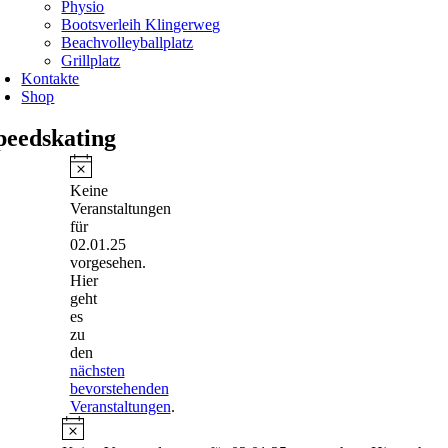
Physio
Bootsverleih Klingerweg
Beachvolleyballplatz
Grillplatz
Kontakte
Shop
peedskating
Veranstaltungen
für
Hinweis
Keine
02.01.25
Veranstaltungen
für
02.01.25
vorgesehen.
Hier
geht
es
zu
den
nächsten
bevorstehenden
Veranstaltungen
.
Hinweis