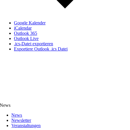
Google Kalender
iCalendar
Outlook 365
Outlook Live
.ics-Datei exportieren
Exportiere Outlook .ics Datei
News
News
Newsletter
Veranstaltungen