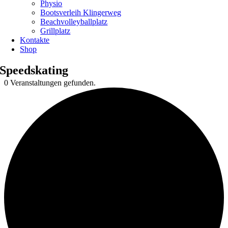
Physio
Bootsverleih Klingerweg
Beachvolleyballplatz
Grillplatz
Kontakte
Shop
Speedskating
0 Veranstaltungen gefunden.