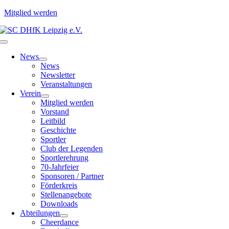
Mitglied werden
Zum
Inhalt
Toggle
springen
Navigation
News
News
Newsletter
Veranstaltungen
Verein
Mitglied werden
Vorstand
Leitbild
Geschichte
Sportler
Club der Legenden
Sportlerehrung
70-Jahrfeier
Sponsoren / Partner
Förderkreis
Stellenangebote
Downloads
Abteilungen
Cheerdance