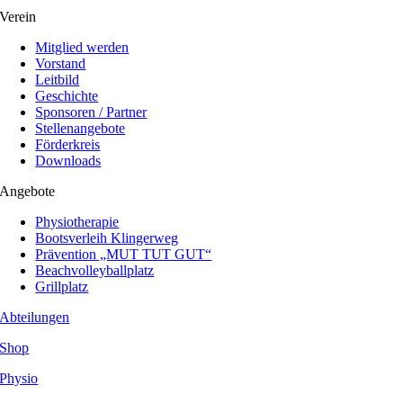
Verein
Mitglied werden
Vorstand
Leitbild
Geschichte
Sponsoren / Partner
Stellenangebote
Förderkreis
Downloads
Angebote
Physiotherapie
Bootsverleih Klingerweg
Prävention „MUT TUT GUT“
Beachvolleyballplatz
Grillplatz
Abteilungen
Shop
Physio