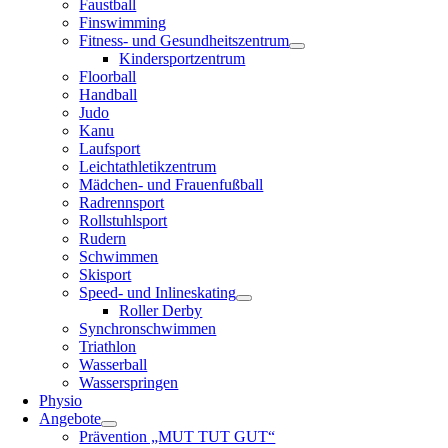
Faustball
Finswimming
Fitness- und Gesundheitszentrum
Kindersportzentrum
Floorball
Handball
Judo
Kanu
Laufsport
Leichtathletikzentrum
Mädchen- und Frauenfußball
Radrennsport
Rollstuhlsport
Rudern
Schwimmen
Skisport
Speed- und Inlineskating
Roller Derby
Synchronschwimmen
Triathlon
Wasserball
Wasserspringen
Physio
Angebote
Prävention „MUT TUT GUT“