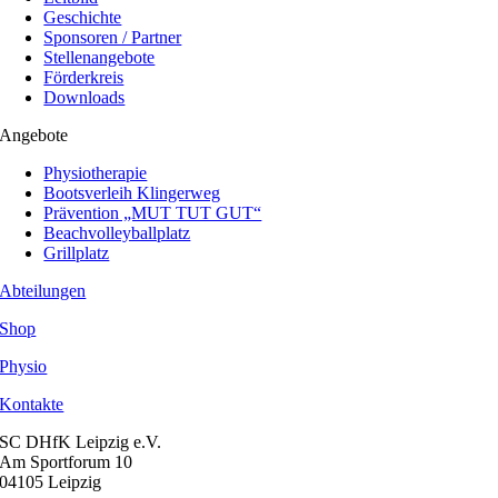
Geschichte
Sponsoren / Partner
Stellenangebote
Förderkreis
Downloads
Angebote
Physiotherapie
Bootsverleih Klingerweg
Prävention „MUT TUT GUT“
Beachvolleyballplatz
Grillplatz
Abteilungen
Shop
Physio
Kontakte
SC DHfK Leipzig e.V.
Am Sportforum 10
04105 Leipzig