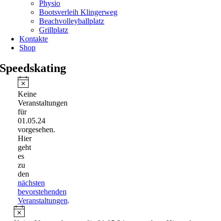
Physio
Bootsverleih Klingerweg
Beachvolleyballplatz
Grillplatz
Kontakte
Shop
Speedskating
Veranstaltungen
für
Hinweis
Keine
01.05.24
Veranstaltungen
für
01.05.24
vorgesehen.
Hier
geht
es
zu
den
nächsten
bevorstehenden
Veranstaltungen
.
Hinweis