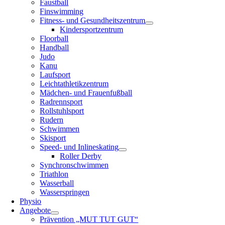
Faustball
Finswimming
Fitness- und Gesundheitszentrum
Kindersportzentrum
Floorball
Handball
Judo
Kanu
Laufsport
Leichtathletikzentrum
Mädchen- und Frauenfußball
Radrennsport
Rollstuhlsport
Rudern
Schwimmen
Skisport
Speed- und Inlineskating
Roller Derby
Synchronschwimmen
Triathlon
Wasserball
Wasserspringen
Physio
Angebote
Prävention „MUT TUT GUT“