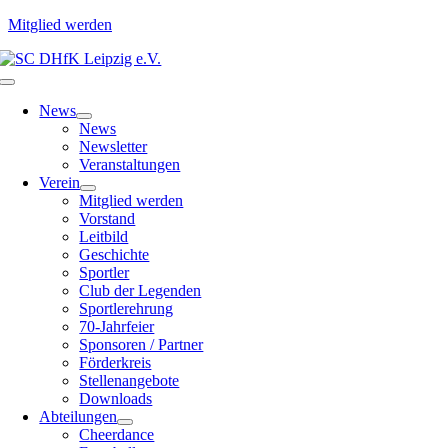
Mitglied werden
Zum
Inhalt
Toggle
springen
Navigation
News
News
Newsletter
Veranstaltungen
Verein
Mitglied werden
Vorstand
Leitbild
Geschichte
Sportler
Club der Legenden
Sportlerehrung
70-Jahrfeier
Sponsoren / Partner
Förderkreis
Stellenangebote
Downloads
Abteilungen
Cheerdance