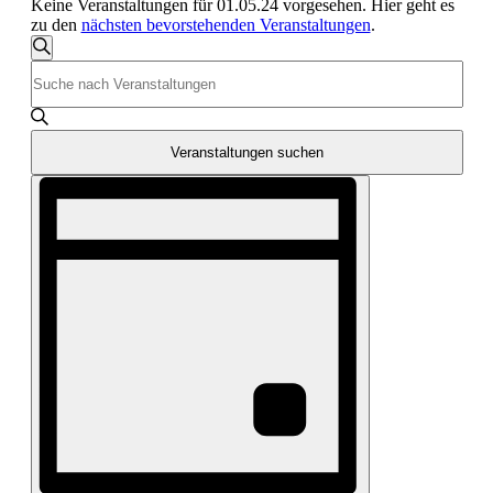
Keine Veranstaltungen für 01.05.24 vorgesehen. Hier geht es
zu den
nächsten bevorstehenden Veranstaltungen
.
Veranstaltungen
Suche
Bitte
Suche
Schlüsselwort
und
eingeben.
Suche
Ansichten,
nach
Veranstaltungen suchen
Navigation
Veranstaltungen
Veranstaltung
Schlüsselwort.
Ansichten-
Navigation