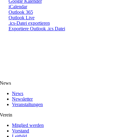
Google Kalender
iCalendar
Outlook 365
Outlook Live
.ics-Datei exportieren
Exportiere Outlook .ics Datei
News
News
Newsletter
Veranstaltungen
Verein
Mitglied werden
Vorstand
Leitbild