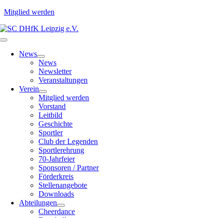
Mitglied werden
Zum
Inhalt
Toggle
springen
Navigation
News
News
Newsletter
Veranstaltungen
Verein
Mitglied werden
Vorstand
Leitbild
Geschichte
Sportler
Club der Legenden
Sportlerehrung
70-Jahrfeier
Sponsoren / Partner
Förderkreis
Stellenangebote
Downloads
Abteilungen
Cheerdance