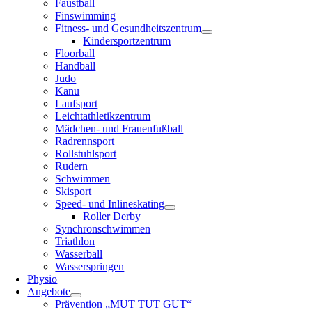
Faustball
Finswimming
Fitness- und Gesundheitszentrum
Kindersportzentrum
Floorball
Handball
Judo
Kanu
Laufsport
Leichtathletikzentrum
Mädchen- und Frauenfußball
Radrennsport
Rollstuhlsport
Rudern
Schwimmen
Skisport
Speed- und Inlineskating
Roller Derby
Synchronschwimmen
Triathlon
Wasserball
Wasserspringen
Physio
Angebote
Prävention „MUT TUT GUT“