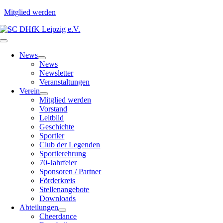
Mitglied werden
Zum
Inhalt
Toggle
springen
Navigation
News
News
Newsletter
Veranstaltungen
Verein
Mitglied werden
Vorstand
Leitbild
Geschichte
Sportler
Club der Legenden
Sportlerehrung
70-Jahrfeier
Sponsoren / Partner
Förderkreis
Stellenangebote
Downloads
Abteilungen
Cheerdance