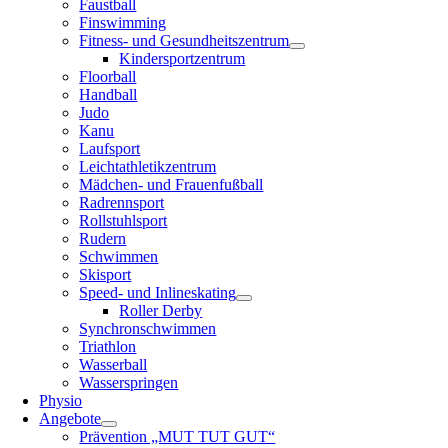
Faustball
Finswimming
Fitness- und Gesundheitszentrum
Kindersportzentrum
Floorball
Handball
Judo
Kanu
Laufsport
Leichtathletikzentrum
Mädchen- und Frauenfußball
Radrennsport
Rollstuhlsport
Rudern
Schwimmen
Skisport
Speed- und Inlineskating
Roller Derby
Synchronschwimmen
Triathlon
Wasserball
Wasserspringen
Physio
Angebote
Prävention „MUT TUT GUT“