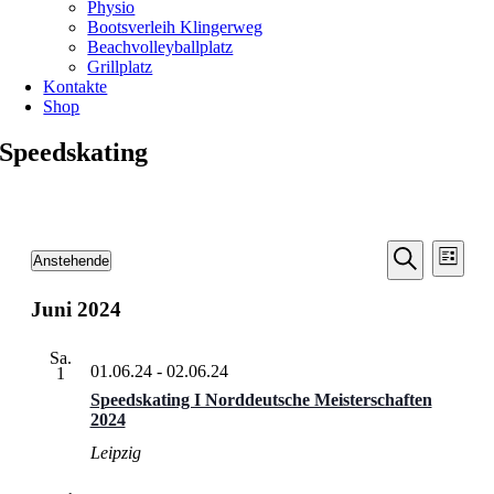
Physio
Bootsverleih Klingerweg
Beachvolleyballplatz
Grillplatz
Kontakte
Shop
Speedskating
Veransta
Vera
Veranstaltungen
Anstehende
Liste
Ansic
Suche
Datum
Suche
Navi
wählen.
Juni 2024
und
Ansichten
Sa.
Navigati
01.06.24
-
02.06.24
1
Speedskating I Norddeutsche Meisterschaften
2024
Leipzig