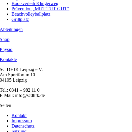
Bootsverleih Klingerweg
Prävention „MUT TUT GUT“
Beachvolleyballplatz
Grillplatz
Abteilungen
Shop
Physio
Kontakte
SC DHfK Leipzig e.V.
Am Sportforum 10
04105 Leipzig
Tel.: 0341 – 982 11 0
E-Mail: info@scdhfk.de
Seiten
Kontakt
Impressum
Datenschutz
Satzung