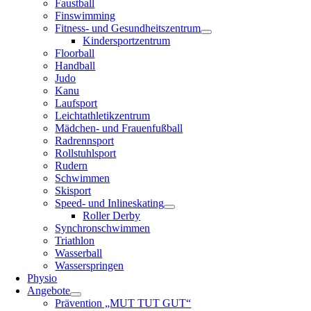
Faustball
Finswimming
Fitness- und Gesundheitszentrum
Kindersportzentrum
Floorball
Handball
Judo
Kanu
Laufsport
Leichtathletikzentrum
Mädchen- und Frauenfußball
Radrennsport
Rollstuhlsport
Rudern
Schwimmen
Skisport
Speed- und Inlineskating
Roller Derby
Synchronschwimmen
Triathlon
Wasserball
Wasserspringen
Physio
Angebote
Prävention „MUT TUT GUT“