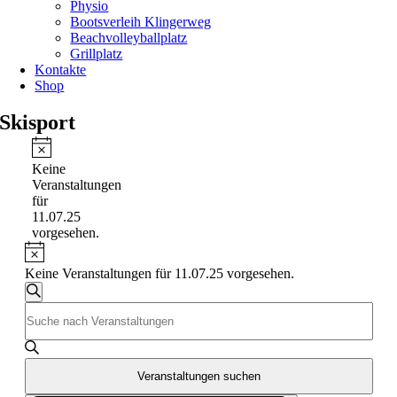
Physio
Bootsverleih Klingerweg
Beachvolleyballplatz
Grillplatz
Kontakte
Shop
Skisport
Veranstaltungen
für
Hinweis
Keine
11.07.25
Veranstaltungen
für
11.07.25
vorgesehen.
Hinweis
Keine Veranstaltungen für 11.07.25 vorgesehen.
Veranstaltungen
Suche
Bitte
Suche
Schlüsselwort
und
eingeben.
Suche
Ansichten,
nach
Veranstaltungen suchen
Navigation
Veranstaltungen