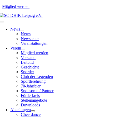
Mitglied werden
Zum
Inhalt
Toggle
springen
Navigation
News
News
Newsletter
Veranstaltungen
Verein
Mitglied werden
Vorstand
Leitbild
Geschichte
Sportler
Club der Legenden
Sportlerehrung
70-Jahrfeier
Sponsoren / Partner
Förderkreis
Stellenangebote
Downloads
Abteilungen
Cheerdance