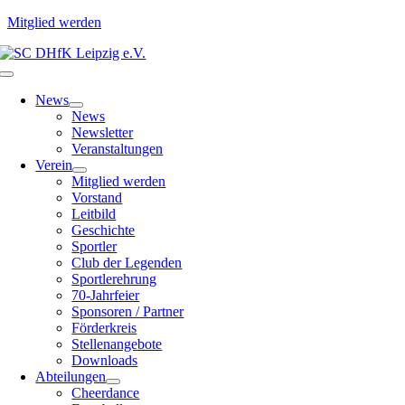
Mitglied werden
Zum
Inhalt
Toggle
springen
Navigation
News
News
Newsletter
Veranstaltungen
Verein
Mitglied werden
Vorstand
Leitbild
Geschichte
Sportler
Club der Legenden
Sportlerehrung
70-Jahrfeier
Sponsoren / Partner
Förderkreis
Stellenangebote
Downloads
Abteilungen
Cheerdance