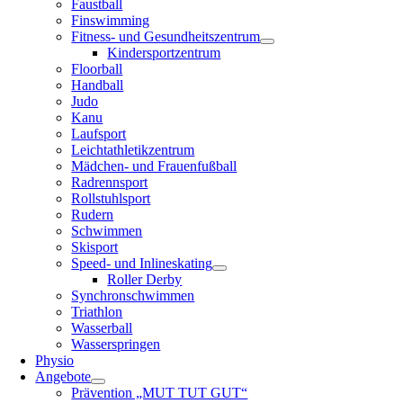
Faustball
Finswimming
Fitness- und Gesundheitszentrum
Kindersportzentrum
Floorball
Handball
Judo
Kanu
Laufsport
Leichtathletikzentrum
Mädchen- und Frauenfußball
Radrennsport
Rollstuhlsport
Rudern
Schwimmen
Skisport
Speed- und Inlineskating
Roller Derby
Synchronschwimmen
Triathlon
Wasserball
Wasserspringen
Physio
Angebote
Prävention „MUT TUT GUT“