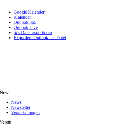
Google Kalender
iCalendar
Outlook 365
Outlook Live
.ics-Datei exportieren
Exportiere Outlook .ics Datei
News
News
Newsletter
Veranstaltungen
Verein