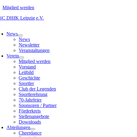
Mitglied werden
Zum
Inhalt
oggle
springen
avigation
News
News
Newsletter
Veranstaltungen
Verein
Mitglied werden
Vorstand
Leitbild
Geschichte
Sportler
Club der Legenden
Sportlerehrung
70-Jahrfeier
Sponsoren / Partner
Förderkreis
Stellenangebote
Downloads
Abteilungen
Cheerdance