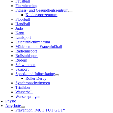
Faustball
Finswimming
Fitness- und Gesundheitszentrum
Kindersportzentrum
Floorball
Handball
Judo
Kanu
Laufsport
Leichtathletikzentrum
Mädchen- und Frauenfußball
Radrennsport
Rollstuhlsport
Rudern
Schwimmen
Skisport
Speed- und Inlineskating
Roller Derby
Synchronschwimmen
Triathlon
Wasserball
Wasserspringen
Physio
Angebote
Prävention „MUT TUT GUT“