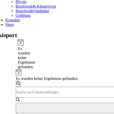
Physio
Bootsverleih Klingerweg
Beachvolleyballplatz
Grillplatz
Kontakte
Shop
kisport
Veranstaltungen
Hinweis
Es
wurden
keine
Ergebnisse
gefunden.
Hinweis
Es wurden keine Ergebnisse gefunden.
Veranstaltungen
Suche
Bitte
Suche
Schlüsselwort
und
eingeben.
Suche
Ansichten,
nach
Navigation
Veranstaltungen