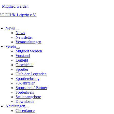
Mitglied werden
Zum
Inhalt
oggle
springen
avigation
News
News
Newsletter
Veranstaltungen
Verein
Mitglied werden
Vorstand
Leitbild
Geschichte
Sportler
Club der Legenden
Sportlerehrung
70-Jahrfeier
Sponsoren / Partner
Förderkreis
Stellenangebote
Downloads
Abteilungen
Cheerdance