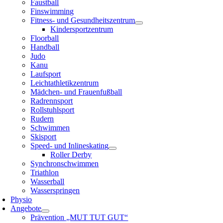
Faustball
Finswimming
Fitness- und Gesundheitszentrum
Kindersportzentrum
Floorball
Handball
Judo
Kanu
Laufsport
Leichtathletikzentrum
Mädchen- und Frauenfußball
Radrennsport
Rollstuhlsport
Rudern
Schwimmen
Skisport
Speed- und Inlineskating
Roller Derby
Synchronschwimmen
Triathlon
Wasserball
Wasserspringen
Physio
Angebote
Prävention „MUT TUT GUT“