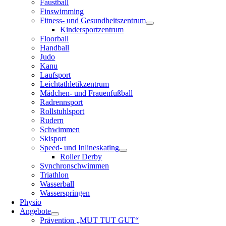
Faustball
Finswimming
Fitness- und Gesundheitszentrum
Kindersportzentrum
Floorball
Handball
Judo
Kanu
Laufsport
Leichtathletikzentrum
Mädchen- und Frauenfußball
Radrennsport
Rollstuhlsport
Rudern
Schwimmen
Skisport
Speed- und Inlineskating
Roller Derby
Synchronschwimmen
Triathlon
Wasserball
Wasserspringen
Physio
Angebote
Prävention „MUT TUT GUT“