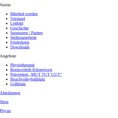
Verein
Mitglied werden
Vorstand
Leitbild
Geschichte
Sponsoren / Partner
Stellenangebote
Förderkreis
Downloads
Angebote
Physiotherapie
Bootsverleih Klingerweg
Prävention „MUT TUT GUT“
Beachvolleyballplatz
Grillplatz
Abteilungen
Shop
Physio