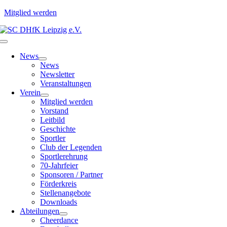
Mitglied werden
Zum
Inhalt
Toggle
springen
Navigation
News
News
Newsletter
Veranstaltungen
Verein
Mitglied werden
Vorstand
Leitbild
Geschichte
Sportler
Club der Legenden
Sportlerehrung
70-Jahrfeier
Sponsoren / Partner
Förderkreis
Stellenangebote
Downloads
Abteilungen
Cheerdance