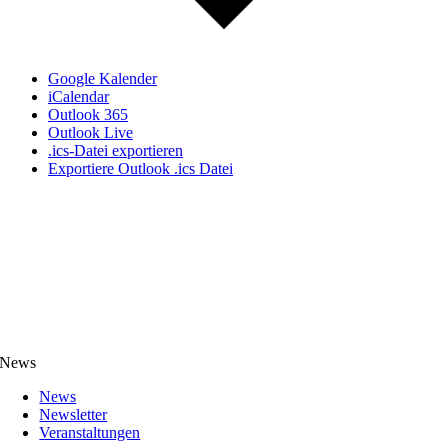
Google Kalender
iCalendar
Outlook 365
Outlook Live
.ics-Datei exportieren
Exportiere Outlook .ics Datei
News
News
Newsletter
Veranstaltungen