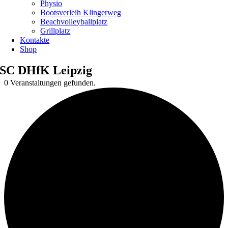
Physio
Bootsverleih Klingerweg
Beachvolleyballplatz
Grillplatz
Kontakte
Shop
SC DHfK Leipzig
0 Veranstaltungen gefunden.