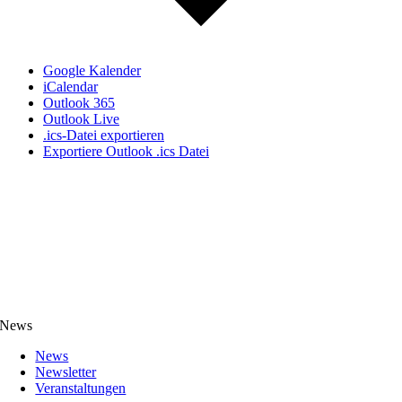
Google Kalender
iCalendar
Outlook 365
Outlook Live
.ics-Datei exportieren
Exportiere Outlook .ics Datei
News
News
Newsletter
Veranstaltungen