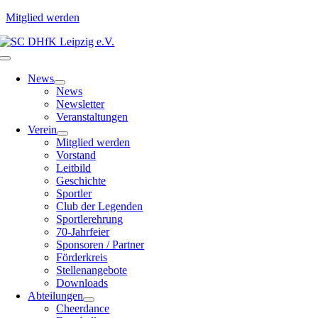
Mitglied werden
Zum
Inhalt
Toggle
springen
Navigation
News
News
Newsletter
Veranstaltungen
Verein
Mitglied werden
Vorstand
Leitbild
Geschichte
Sportler
Club der Legenden
Sportlerehrung
70-Jahrfeier
Sponsoren / Partner
Förderkreis
Stellenangebote
Downloads
Abteilungen
Cheerdance