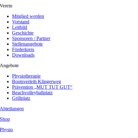
Verein
Mitglied werden
Vorstand
Leitbild
Geschichte
Sponsoren / Partner
Stellenangebote
Förderkreis
Downloads
Angebote
Physiotherapie
Bootsverleih Klingerweg
Prävention „MUT TUT GUT“
Beachvolleyballplatz
Grillplatz
Abteilungen
Shop
Physio