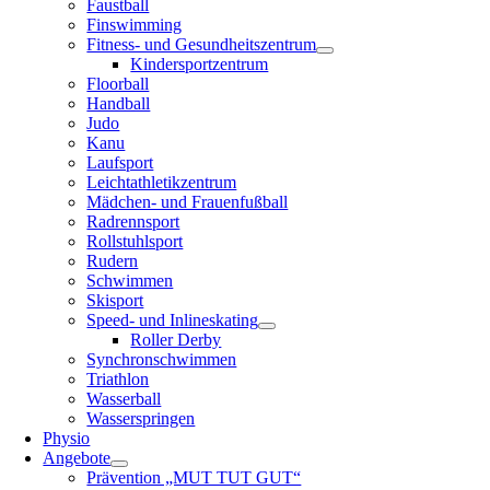
Faustball
Finswimming
Fitness- und Gesundheitszentrum
Kindersportzentrum
Floorball
Handball
Judo
Kanu
Laufsport
Leichtathletikzentrum
Mädchen- und Frauenfußball
Radrennsport
Rollstuhlsport
Rudern
Schwimmen
Skisport
Speed- und Inlineskating
Roller Derby
Synchronschwimmen
Triathlon
Wasserball
Wasserspringen
Physio
Angebote
Prävention „MUT TUT GUT“