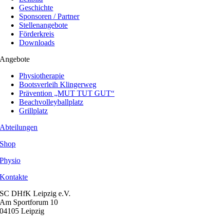
Geschichte
Sponsoren / Partner
Stellenangebote
Förderkreis
Downloads
Angebote
Physiotherapie
Bootsverleih Klingerweg
Prävention „MUT TUT GUT“
Beachvolleyballplatz
Grillplatz
Abteilungen
Shop
Physio
Kontakte
SC DHfK Leipzig e.V.
Am Sportforum 10
04105 Leipzig