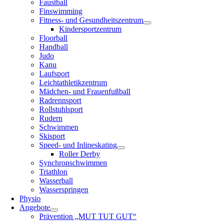
Faustball
Finswimming
Fitness- und Gesundheitszentrum
Kindersportzentrum
Floorball
Handball
Judo
Kanu
Laufsport
Leichtathletikzentrum
Mädchen- und Frauenfußball
Radrennsport
Rollstuhlsport
Rudern
Schwimmen
Skisport
Speed- und Inlineskating
Roller Derby
Synchronschwimmen
Triathlon
Wasserball
Wasserspringen
Physio
Angebote
Prävention „MUT TUT GUT“