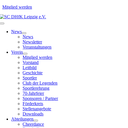
Mitglied werden
Zum
Inhalt
Toggle
springen
Navigation
News
News
Newsletter
Veranstaltungen
Verein
Mitglied werden
Vorstand
Leitbild
Geschichte
Sportler
Club der Legenden
Sportlerehrung
70-Jahrfeier
Sponsoren / Partner
Förderkreis
Stellenangebote
Downloads
Abteilungen
Cheerdance