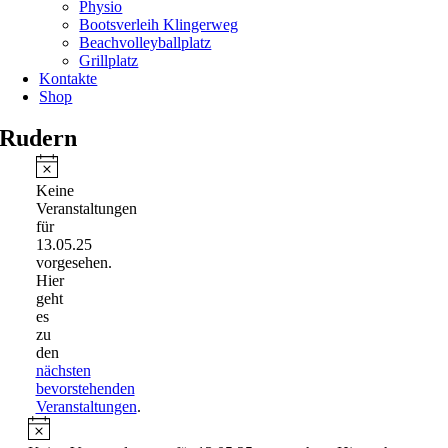
Physio
Bootsverleih Klingerweg
Beachvolleyballplatz
Grillplatz
Kontakte
Shop
Rudern
Veranstaltungen
für
Hinweis
Keine
13.05.25
Veranstaltungen
für
13.05.25
vorgesehen.
Hier
geht
es
zu
den
nächsten
bevorstehenden
Veranstaltungen
.
Hinweis