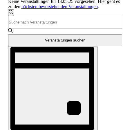
Keine Veranstaltungen für 13.05.25 vorgesehen. Hier geht es
zu den
nächsten bevorstehenden Veranstaltungen
.
Veranstaltungen
Suche
Bitte
Suche
Schlüsselwort
und
eingeben.
Suche
Ansichten,
nach
Veranstaltungen suchen
Navigation
Veranstaltungen
Veranstaltung
Schlüsselwort.
Ansichten-
Navigation