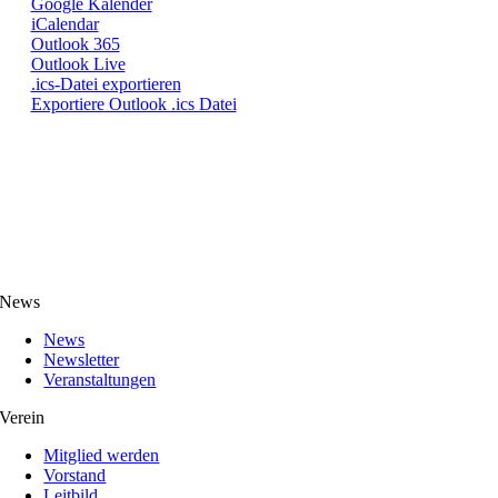
Google Kalender
iCalendar
Outlook 365
Outlook Live
.ics-Datei exportieren
Exportiere Outlook .ics Datei
News
News
Newsletter
Veranstaltungen
Verein
Mitglied werden
Vorstand
Leitbild