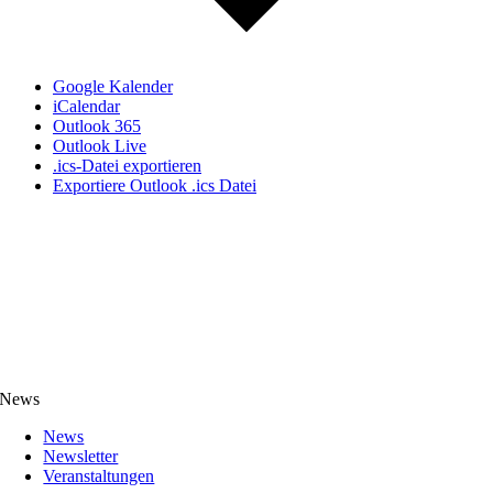
Google Kalender
iCalendar
Outlook 365
Outlook Live
.ics-Datei exportieren
Exportiere Outlook .ics Datei
News
News
Newsletter
Veranstaltungen