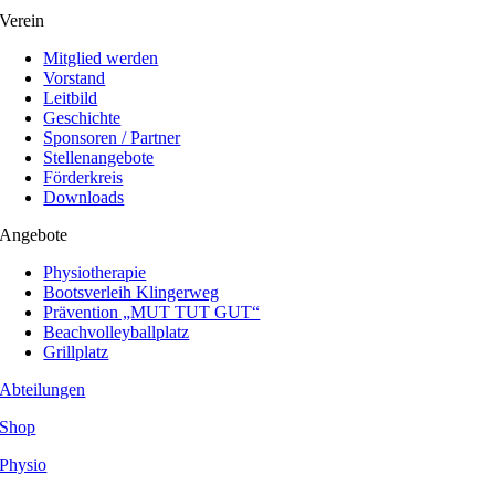
Verein
Mitglied werden
Vorstand
Leitbild
Geschichte
Sponsoren / Partner
Stellenangebote
Förderkreis
Downloads
Angebote
Physiotherapie
Bootsverleih Klingerweg
Prävention „MUT TUT GUT“
Beachvolleyballplatz
Grillplatz
Abteilungen
Shop
Physio