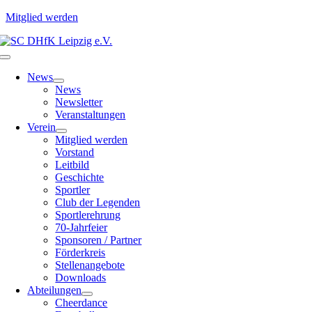
Mitglied werden
Zum
Inhalt
Toggle
springen
Navigation
News
News
Newsletter
Veranstaltungen
Verein
Mitglied werden
Vorstand
Leitbild
Geschichte
Sportler
Club der Legenden
Sportlerehrung
70-Jahrfeier
Sponsoren / Partner
Förderkreis
Stellenangebote
Downloads
Abteilungen
Cheerdance