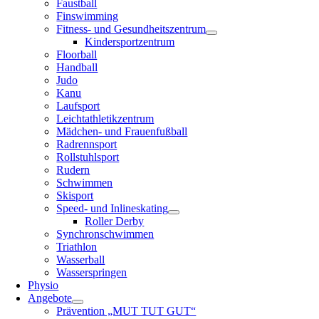
Faustball
Finswimming
Fitness- und Gesundheitszentrum
Kindersportzentrum
Floorball
Handball
Judo
Kanu
Laufsport
Leichtathletikzentrum
Mädchen- und Frauenfußball
Radrennsport
Rollstuhlsport
Rudern
Schwimmen
Skisport
Speed- und Inlineskating
Roller Derby
Synchronschwimmen
Triathlon
Wasserball
Wasserspringen
Physio
Angebote
Prävention „MUT TUT GUT“