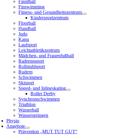
Faustball
Finswimming
Fitness- und Gesundheitszentrum
Kindersportzentrum
Floorball
Handball
Judo
Kanu
Laufsport
Leichtathletikzentrum
Mädchen- und Frauenfußball
Radrennsport
Rollstuhlsport
Rudern
Schwimmen
Skisport
Speed- und Inlineskating
Roller Derby
Synchronschwimmen
Triathlon
Wasserball
Wasserspringen
Physio
Angebote
Prävention „MUT TUT GUT“