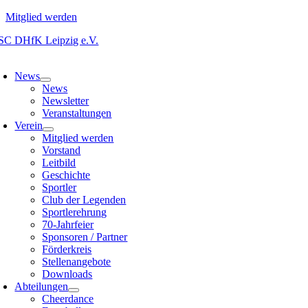
Mitglied werden
Zum
Inhalt
oggle
springen
avigation
News
News
Newsletter
Veranstaltungen
Verein
Mitglied werden
Vorstand
Leitbild
Geschichte
Sportler
Club der Legenden
Sportlerehrung
70-Jahrfeier
Sponsoren / Partner
Förderkreis
Stellenangebote
Downloads
Abteilungen
Cheerdance