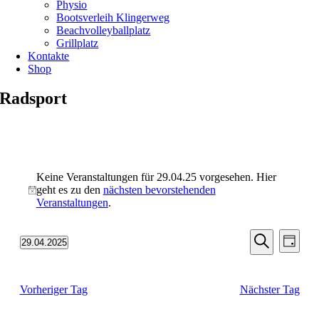
Physio
Bootsverleih Klingerweg
Beachvolleyballplatz
Grillplatz
Kontakte
Shop
Radsport
Veranstaltungen
für
Keine Veranstaltungen für 29.04.25 vorgesehen. Hier
geht es zu den
nächsten bevorstehenden
29.04.25
Hinweis
Veranstaltungen
.
Veransta
Vera
29.04.2025
Tag
Ansic
Suche
Datum
Suche
Navi
wählen.
und
Vorheriger Tag
Nächster Tag
Ansichten
Navigati