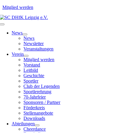
Mitglied werden
Zum
Inhalt
Toggle
springen
Navigation
News
News
Newsletter
Veranstaltungen
Verein
Mitglied werden
Vorstand
Leitbild
Geschichte
Sportler
Club der Legenden
Sportlerehrung
70-Jahrfeier
Sponsoren / Partner
Förderkreis
Stellenangebote
Downloads
Abteilungen
Cheerdance