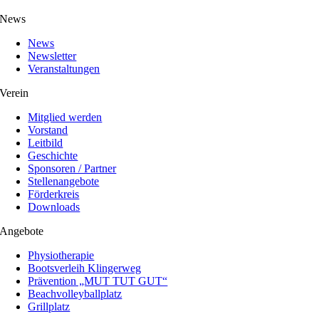
News
News
Newsletter
Veranstaltungen
Verein
Mitglied werden
Vorstand
Leitbild
Geschichte
Sponsoren / Partner
Stellenangebote
Förderkreis
Downloads
Angebote
Physiotherapie
Bootsverleih Klingerweg
Prävention „MUT TUT GUT“
Beachvolleyballplatz
Grillplatz