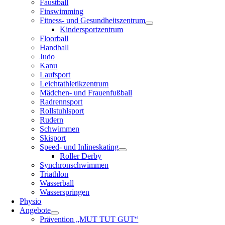
Faustball
Finswimming
Fitness- und Gesundheitszentrum
Kindersportzentrum
Floorball
Handball
Judo
Kanu
Laufsport
Leichtathletikzentrum
Mädchen- und Frauenfußball
Radrennsport
Rollstuhlsport
Rudern
Schwimmen
Skisport
Speed- und Inlineskating
Roller Derby
Synchronschwimmen
Triathlon
Wasserball
Wasserspringen
Physio
Angebote
Prävention „MUT TUT GUT“