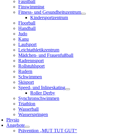
Faustball
Finswimming
Fitness- und Gesundheitszentrum
Kindersportzentrum
Floorball
Handball
Judo
Kanu
Laufsport
Leichtathletikzentrum
Mädchen- und Frauenfußball
Radrennsport
Rollstuhlsport
Rudern
Schwimmen
Skisport
Speed- und Inlineskating
Roller Derby
Synchronschwimmen
Triathlon
Wasserball
Wasserspringen
Physio
Angebote
Prävention „MUT TUT GUT“