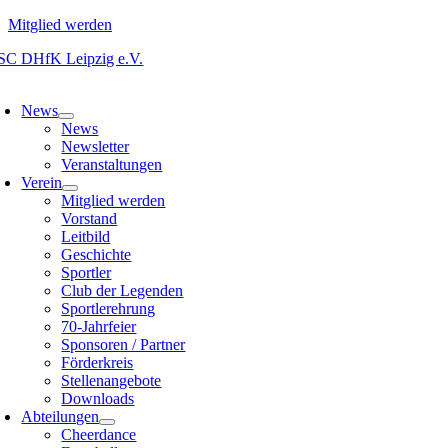
Mitglied werden
Zum
Inhalt
oggle
springen
avigation
News
News
Newsletter
Veranstaltungen
Verein
Mitglied werden
Vorstand
Leitbild
Geschichte
Sportler
Club der Legenden
Sportlerehrung
70-Jahrfeier
Sponsoren / Partner
Förderkreis
Stellenangebote
Downloads
Abteilungen
Cheerdance