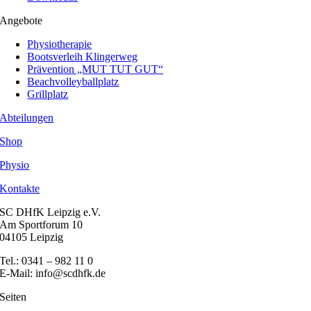
Angebote
Physiotherapie
Bootsverleih Klingerweg
Prävention „MUT TUT GUT“
Beachvolleyballplatz
Grillplatz
Abteilungen
Shop
Physio
Kontakte
SC DHfK Leipzig e.V.
Am Sportforum 10
04105 Leipzig
Tel.: 0341 – 982 11 0
E-Mail: info@scdhfk.de
Seiten