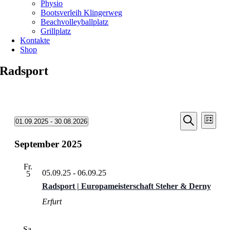
Physio
Bootsverleih Klingerweg
Beachvolleyballplatz
Grillplatz
Kontakte
Shop
Radsport
Veransta
Vera
Veranstaltungen
01.09.2025
 - 
30.08.2026
Liste
Ansic
Suche
Datum
Suche
Navi
wählen.
September 2025
und
Ansichten
Fr.
Navigati
05.09.25
-
06.09.25
5
Radsport | Europameisterschaft Steher & Derny
Erfurt
Sa.