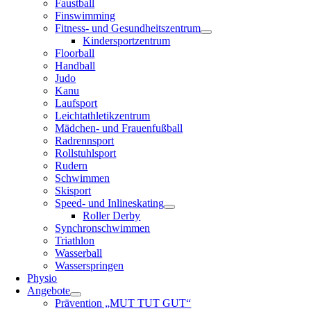
Faustball
Finswimming
Fitness- und Gesundheitszentrum
Kindersportzentrum
Floorball
Handball
Judo
Kanu
Laufsport
Leichtathletikzentrum
Mädchen- und Frauenfußball
Radrennsport
Rollstuhlsport
Rudern
Schwimmen
Skisport
Speed- und Inlineskating
Roller Derby
Synchronschwimmen
Triathlon
Wasserball
Wasserspringen
Physio
Angebote
Prävention „MUT TUT GUT“