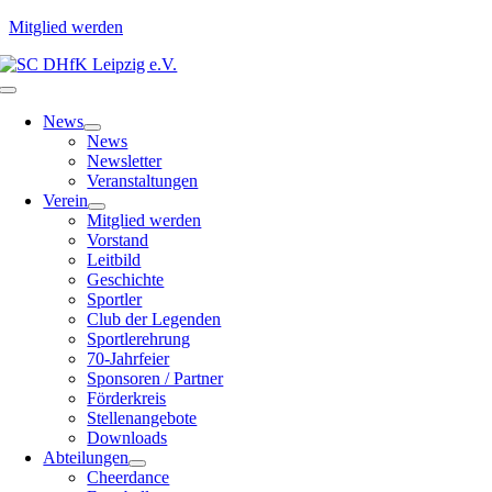
Mitglied werden
Zum
Inhalt
Toggle
springen
Navigation
News
News
Newsletter
Veranstaltungen
Verein
Mitglied werden
Vorstand
Leitbild
Geschichte
Sportler
Club der Legenden
Sportlerehrung
70-Jahrfeier
Sponsoren / Partner
Förderkreis
Stellenangebote
Downloads
Abteilungen
Cheerdance