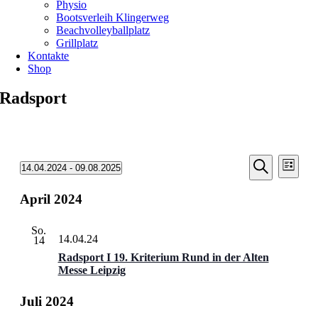
Physio
Bootsverleih Klingerweg
Beachvolleyballplatz
Grillplatz
Kontakte
Shop
Radsport
Veransta
Vera
Veranstaltungen
14.04.2024
 - 
09.08.2025
Liste
Ansic
Suche
Datum
Suche
Navi
wählen.
April 2024
und
Ansichten
So.
Navigati
14.04.24
14
Radsport I 19. Kriterium Rund in der Alten
Messe Leipzig
Juli 2024