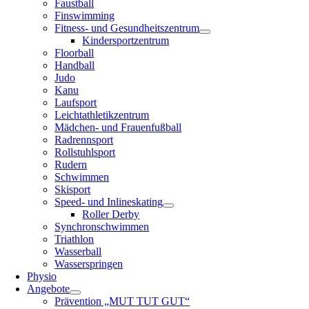
Faustball
Finswimming
Fitness- und Gesundheitszentrum
Kindersportzentrum
Floorball
Handball
Judo
Kanu
Laufsport
Leichtathletikzentrum
Mädchen- und Frauenfußball
Radrennsport
Rollstuhlsport
Rudern
Schwimmen
Skisport
Speed- und Inlineskating
Roller Derby
Synchronschwimmen
Triathlon
Wasserball
Wasserspringen
Physio
Angebote
Prävention „MUT TUT GUT“