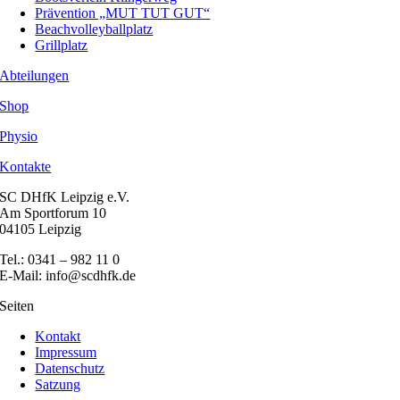
Prävention „MUT TUT GUT“
Beachvolleyballplatz
Grillplatz
Abteilungen
Shop
Physio
Kontakte
SC DHfK Leipzig e.V.
Am Sportforum 10
04105 Leipzig
Tel.: 0341 – 982 11 0
E-Mail: info@scdhfk.de
Seiten
Kontakt
Impressum
Datenschutz
Satzung