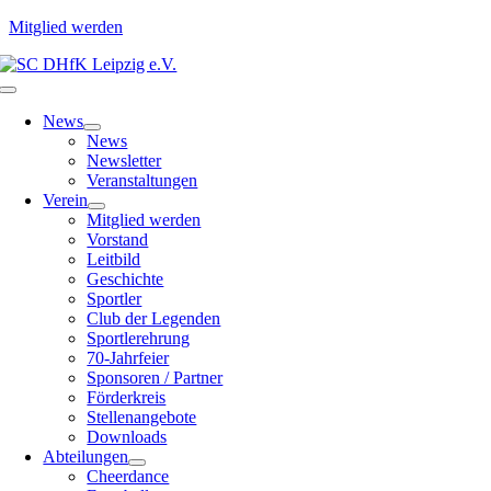
Mitglied werden
Zum
Inhalt
Toggle
springen
Navigation
News
News
Newsletter
Veranstaltungen
Verein
Mitglied werden
Vorstand
Leitbild
Geschichte
Sportler
Club der Legenden
Sportlerehrung
70-Jahrfeier
Sponsoren / Partner
Förderkreis
Stellenangebote
Downloads
Abteilungen
Cheerdance