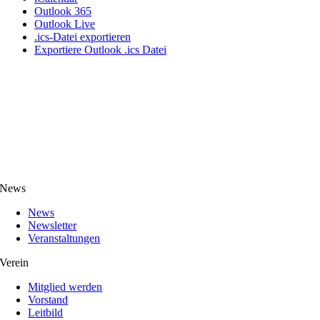
Outlook 365
Outlook Live
.ics-Datei exportieren
Exportiere Outlook .ics Datei
News
News
Newsletter
Veranstaltungen
Verein
Mitglied werden
Vorstand
Leitbild