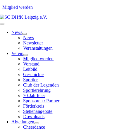
Mitglied werden
Zum
Inhalt
Toggle
springen
Navigation
News
News
Newsletter
Veranstaltungen
Verein
Mitglied werden
Vorstand
Leitbild
Geschichte
Sportler
Club der Legenden
Sportlerehrung
70-Jahrfeier
Sponsoren / Partner
Förderkreis
Stellenangebote
Downloads
Abteilungen
Cheerdance