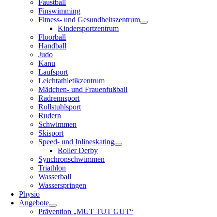
Faustball
Finswimming
Fitness- und Gesundheitszentrum
Kindersportzentrum
Floorball
Handball
Judo
Kanu
Laufsport
Leichtathletikzentrum
Mädchen- und Frauenfußball
Radrennsport
Rollstuhlsport
Rudern
Schwimmen
Skisport
Speed- und Inlineskating
Roller Derby
Synchronschwimmen
Triathlon
Wasserball
Wasserspringen
Physio
Angebote
Prävention „MUT TUT GUT“