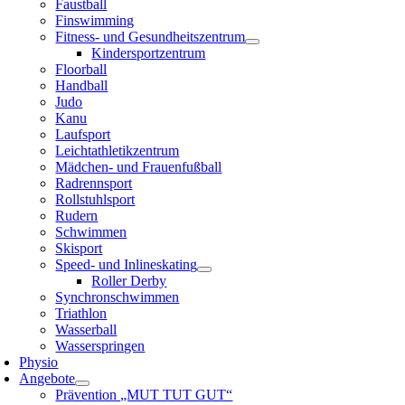
Faustball
Finswimming
Fitness- und Gesundheitszentrum
Kindersportzentrum
Floorball
Handball
Judo
Kanu
Laufsport
Leichtathletikzentrum
Mädchen- und Frauenfußball
Radrennsport
Rollstuhlsport
Rudern
Schwimmen
Skisport
Speed- und Inlineskating
Roller Derby
Synchronschwimmen
Triathlon
Wasserball
Wasserspringen
Physio
Angebote
Prävention „MUT TUT GUT“