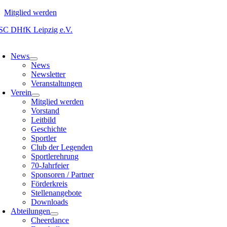
Mitglied werden
Zum
Inhalt
oggle
springen
avigation
News
News
Newsletter
Veranstaltungen
Verein
Mitglied werden
Vorstand
Leitbild
Geschichte
Sportler
Club der Legenden
Sportlerehrung
70-Jahrfeier
Sponsoren / Partner
Förderkreis
Stellenangebote
Downloads
Abteilungen
Cheerdance