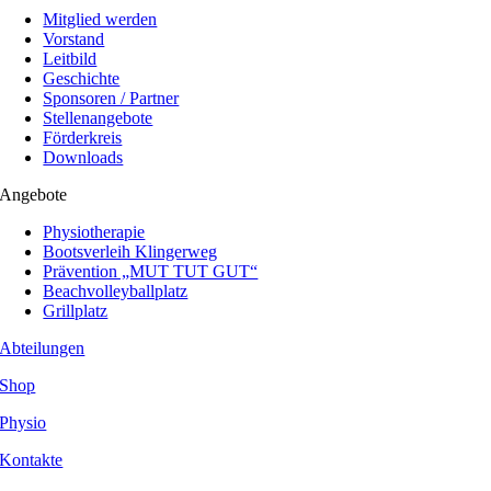
Mitglied werden
Vorstand
Leitbild
Geschichte
Sponsoren / Partner
Stellenangebote
Förderkreis
Downloads
Angebote
Physiotherapie
Bootsverleih Klingerweg
Prävention „MUT TUT GUT“
Beachvolleyballplatz
Grillplatz
Abteilungen
Shop
Physio
Kontakte