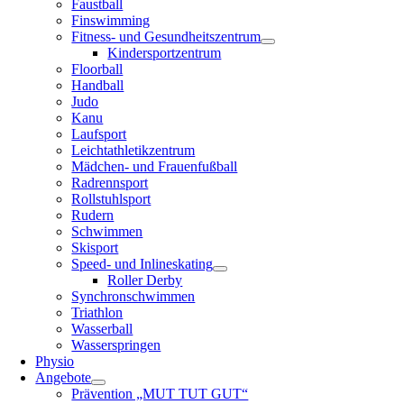
Faustball
Finswimming
Fitness- und Gesundheitszentrum
Kindersportzentrum
Floorball
Handball
Judo
Kanu
Laufsport
Leichtathletikzentrum
Mädchen- und Frauenfußball
Radrennsport
Rollstuhlsport
Rudern
Schwimmen
Skisport
Speed- und Inlineskating
Roller Derby
Synchronschwimmen
Triathlon
Wasserball
Wasserspringen
Physio
Angebote
Prävention „MUT TUT GUT“