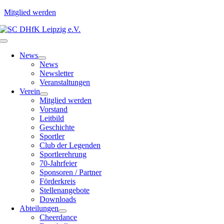
Mitglied werden
Zum
Inhalt
Toggle
springen
Navigation
News
News
Newsletter
Veranstaltungen
Verein
Mitglied werden
Vorstand
Leitbild
Geschichte
Sportler
Club der Legenden
Sportlerehrung
70-Jahrfeier
Sponsoren / Partner
Förderkreis
Stellenangebote
Downloads
Abteilungen
Cheerdance