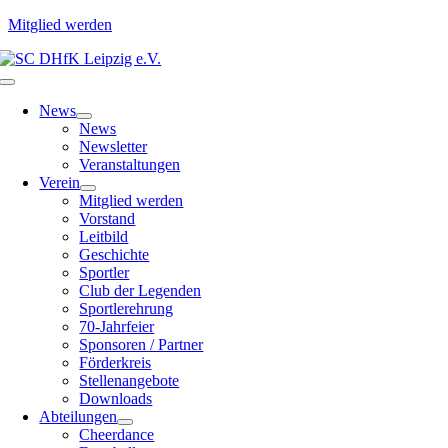
Mitglied werden
Zum
Inhalt
Toggle
springen
Navigation
News
News
Newsletter
Veranstaltungen
Verein
Mitglied werden
Vorstand
Leitbild
Geschichte
Sportler
Club der Legenden
Sportlerehrung
70-Jahrfeier
Sponsoren / Partner
Förderkreis
Stellenangebote
Downloads
Abteilungen
Cheerdance