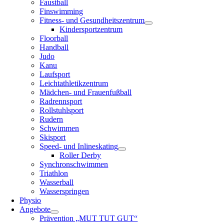
Faustball
Finswimming
Fitness- und Gesundheitszentrum
Kindersportzentrum
Floorball
Handball
Judo
Kanu
Laufsport
Leichtathletikzentrum
Mädchen- und Frauenfußball
Radrennsport
Rollstuhlsport
Rudern
Schwimmen
Skisport
Speed- und Inlineskating
Roller Derby
Synchronschwimmen
Triathlon
Wasserball
Wasserspringen
Physio
Angebote
Prävention „MUT TUT GUT“