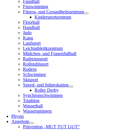
Faustball
Finswimming
Fitness- und Gesundheitszentrum
Kindersportzentrum
Floorball
Handball
Judo
Kanu
Laufsport
Leichtathletikzentrum
Mädchen- und Frauenfußball
Radrennsport
Rollstuhlsport
Rudern
Schwimmen
Skisport
Speed- und Inlineskating
Roller Derby
Synchronschwimmen
Triathlon
Wasserball
Wasserspringen
Physio
Angebote
Prävention „MUT TUT GUT“