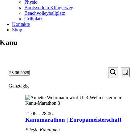
Physio
Bootsverleih Klingerweg
Beachvolleyballplatz
Grillplatz
Kontakte
Shop
Kanu
Veransta
Vera
Veranstaltungen
25.06.2026
Tag
Ansic
für
Suche
Datum
Suche
Navi
25.06.26
wählen.
Ganztägig
und
Ansichten
Navigati
21.06.
-
28.06.
Kanumarathon | Europameisterschaft
Pitești, Rumänien