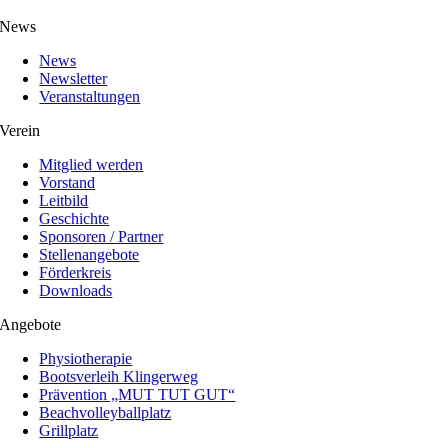
News
News
Newsletter
Veranstaltungen
Verein
Mitglied werden
Vorstand
Leitbild
Geschichte
Sponsoren / Partner
Stellenangebote
Förderkreis
Downloads
Angebote
Physiotherapie
Bootsverleih Klingerweg
Prävention „MUT TUT GUT“
Beachvolleyballplatz
Grillplatz