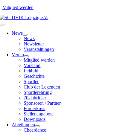
Mitglied werden
Zum
Inhalt
Toggle
springen
Navigation
News
News
Newsletter
Veranstaltungen
Verein
Mitglied werden
Vorstand
Leitbild
Geschichte
Sportler
Club der Legenden
Sportlerehrung
70-Jahrfeier
Sponsoren / Partner
Förderkreis
Stellenangebote
Downloads
Abteilungen
Cheerdance