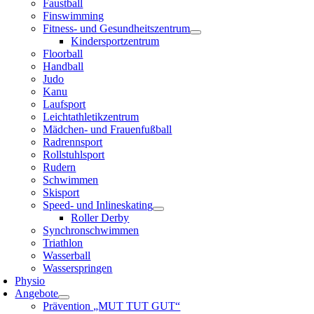
Faustball
Finswimming
Fitness- und Gesundheitszentrum
Kindersportzentrum
Floorball
Handball
Judo
Kanu
Laufsport
Leichtathletikzentrum
Mädchen- und Frauenfußball
Radrennsport
Rollstuhlsport
Rudern
Schwimmen
Skisport
Speed- und Inlineskating
Roller Derby
Synchronschwimmen
Triathlon
Wasserball
Wasserspringen
Physio
Angebote
Prävention „MUT TUT GUT“