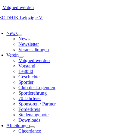
Mitglied werden
Zum
Inhalt
oggle
springen
avigation
News
News
Newsletter
Veranstaltungen
Verein
Mitglied werden
Vorstand
Leitbild
Geschichte
Sportler
Club der Legenden
Sportlerehrung
70-Jahrfeier
Sponsoren / Partner
Förderkreis
Stellenangebote
Downloads
Abteilungen
Cheerdance