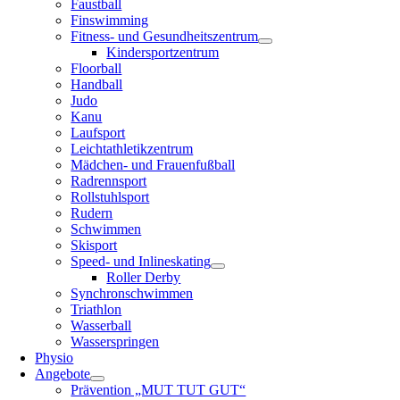
Faustball
Finswimming
Fitness- und Gesundheitszentrum
Kindersportzentrum
Floorball
Handball
Judo
Kanu
Laufsport
Leichtathletikzentrum
Mädchen- und Frauenfußball
Radrennsport
Rollstuhlsport
Rudern
Schwimmen
Skisport
Speed- und Inlineskating
Roller Derby
Synchronschwimmen
Triathlon
Wasserball
Wasserspringen
Physio
Angebote
Prävention „MUT TUT GUT“