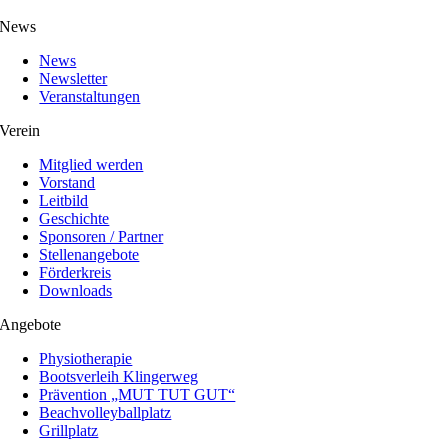
News
News
Newsletter
Veranstaltungen
Verein
Mitglied werden
Vorstand
Leitbild
Geschichte
Sponsoren / Partner
Stellenangebote
Förderkreis
Downloads
Angebote
Physiotherapie
Bootsverleih Klingerweg
Prävention „MUT TUT GUT“
Beachvolleyballplatz
Grillplatz