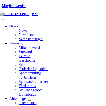
Mitglied werden
Zum
Inhalt
Toggle
springen
Navigation
News
News
Newsletter
Veranstaltungen
Verein
Mitglied werden
Vorstand
Leitbild
Geschichte
Sportler
Club der Legenden
Sportlerehrung
70-Jahrfeier
Sponsoren / Partner
Förderkreis
Stellenangebote
Downloads
Abteilungen
Cheerdance