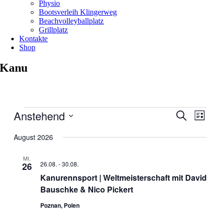
Physio
Bootsverleih Klingerweg
Beachvolleyballplatz
Grillplatz
Kontakte
Shop
Kanu
Veranstaltungen
Anstehend
Veranstal
Veran
Suche
Liste
Ansic
Suche
Datum
Navig
wählen.
August 2026
und
Ansichten
MI.
26.08.
-
30.08.
26
Navigati
Kanurennsport | Weltmeisterschaft mit David
Bauschke & Nico Pickert
Poznan, Polen