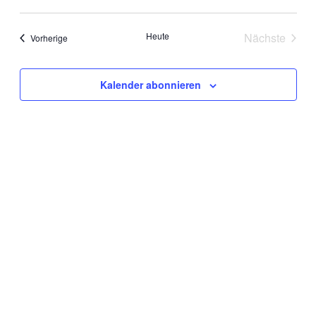
Heute
Nächste
Veranstaltungen
Vorherige
Veranstal
Kalender abonnieren