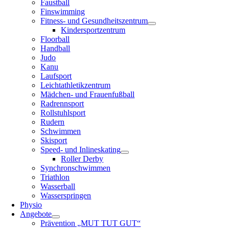
Faustball
Finswimming
Fitness- und Gesundheitszentrum
Kindersportzentrum
Floorball
Handball
Judo
Kanu
Laufsport
Leichtathletikzentrum
Mädchen- und Frauenfußball
Radrennsport
Rollstuhlsport
Rudern
Schwimmen
Skisport
Speed- und Inlineskating
Roller Derby
Synchronschwimmen
Triathlon
Wasserball
Wasserspringen
Physio
Angebote
Prävention „MUT TUT GUT“