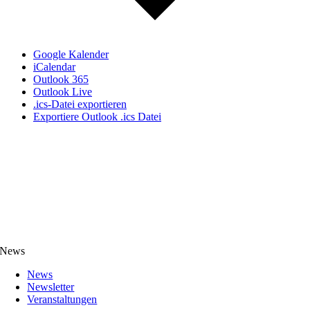
Google Kalender
iCalendar
Outlook 365
Outlook Live
.ics-Datei exportieren
Exportiere Outlook .ics Datei
News
News
Newsletter
Veranstaltungen