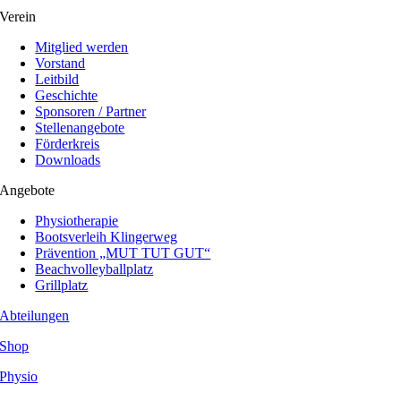
Verein
Mitglied werden
Vorstand
Leitbild
Geschichte
Sponsoren / Partner
Stellenangebote
Förderkreis
Downloads
Angebote
Physiotherapie
Bootsverleih Klingerweg
Prävention „MUT TUT GUT“
Beachvolleyballplatz
Grillplatz
Abteilungen
Shop
Physio