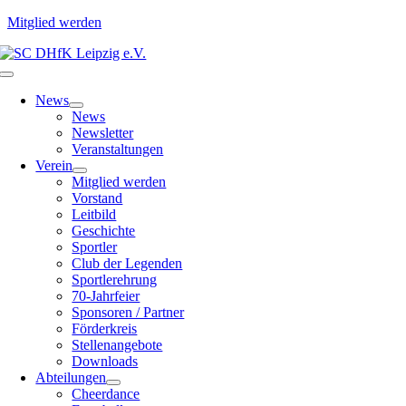
Mitglied werden
Zum
Inhalt
Toggle
springen
Navigation
News
News
Newsletter
Veranstaltungen
Verein
Mitglied werden
Vorstand
Leitbild
Geschichte
Sportler
Club der Legenden
Sportlerehrung
70-Jahrfeier
Sponsoren / Partner
Förderkreis
Stellenangebote
Downloads
Abteilungen
Cheerdance