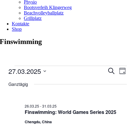
Physio
Bootsverleih Klingerweg
Beachvolleyballplatz
Grillplatz
Kontakte
Shop
Finswimming
Veranstaltungen
27.03.2025
Veranstal
Veran
Suche
Tag
für
Ansic
Suche
Datum
27.03.25
Navig
wählen.
Ganztägig
und
Ansichten
Navigati
26.03.25
-
31.03.25
Finswimming: World Games Series 2025
Chengdu, China