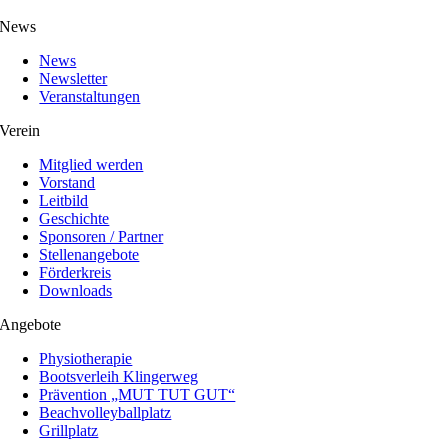
News
News
Newsletter
Veranstaltungen
Verein
Mitglied werden
Vorstand
Leitbild
Geschichte
Sponsoren / Partner
Stellenangebote
Förderkreis
Downloads
Angebote
Physiotherapie
Bootsverleih Klingerweg
Prävention „MUT TUT GUT“
Beachvolleyballplatz
Grillplatz