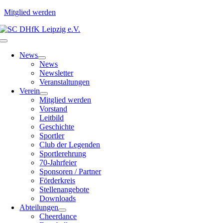
Mitglied werden
Zum
Inhalt
Toggle
springen
Navigation
News
News
Newsletter
Veranstaltungen
Verein
Mitglied werden
Vorstand
Leitbild
Geschichte
Sportler
Club der Legenden
Sportlerehrung
70-Jahrfeier
Sponsoren / Partner
Förderkreis
Stellenangebote
Downloads
Abteilungen
Cheerdance