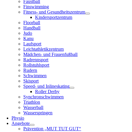
Faustball
Finswimming
Fitness- und Gesundheitszentrum
Kindersportzentrum
Floorball
Handball
Judo
Kanu
Laufsport
Leichtathletikzentrum
Mädchen- und Frauenfußball
Radrennsport
Rollstuhlsport
Rudern
Schwimmen
Skisport
Speed- und Inlineskating
Roller Derby
Synchronschwimmen
Triathlon
Wasserball
Wasserspringen
Physio
Angebote
Prävention „MUT TUT GUT“