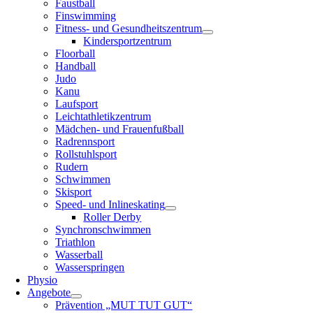
Faustball
Finswimming
Fitness- und Gesundheitszentrum
Kindersportzentrum
Floorball
Handball
Judo
Kanu
Laufsport
Leichtathletikzentrum
Mädchen- und Frauenfußball
Radrennsport
Rollstuhlsport
Rudern
Schwimmen
Skisport
Speed- und Inlineskating
Roller Derby
Synchronschwimmen
Triathlon
Wasserball
Wasserspringen
Physio
Angebote
Prävention „MUT TUT GUT“