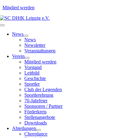
Mitglied werden
Zum
Inhalt
Toggle
springen
Navigation
News
News
Newsletter
Veranstaltungen
Verein
Mitglied werden
Vorstand
Leitbild
Geschichte
Sportler
Club der Legenden
Sportlerehrung
70-Jahrfeier
Sponsoren / Partner
Förderkreis
Stellenangebote
Downloads
Abteilungen
Cheerdance