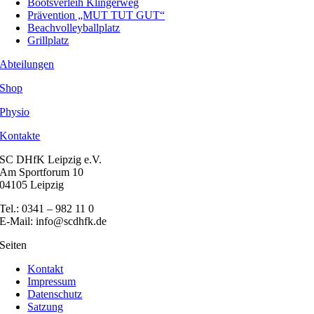
Bootsverleih Klingerweg
Prävention „MUT TUT GUT“
Beachvolleyballplatz
Grillplatz
Abteilungen
Shop
Physio
Kontakte
SC DHfK Leipzig e.V.
Am Sportforum 10
04105 Leipzig
Tel.: 0341 – 982 11 0
E-Mail: info@scdhfk.de
Seiten
Kontakt
Impressum
Datenschutz
Satzung