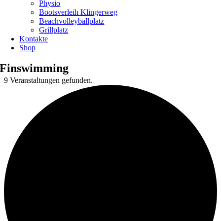
Physio
Bootsverleih Klingerweg
Beachvolleyballplatz
Grillplatz
Kontakte
Shop
Finswimming
9 Veranstaltungen gefunden.