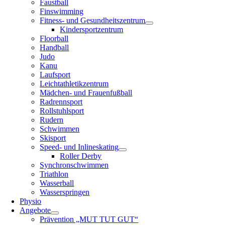
Faustball
Finswimming
Fitness- und Gesundheitszentrum
Kindersportzentrum
Floorball
Handball
Judo
Kanu
Laufsport
Leichtathletikzentrum
Mädchen- und Frauenfußball
Radrennsport
Rollstuhlsport
Rudern
Schwimmen
Skisport
Speed- und Inlineskating
Roller Derby
Synchronschwimmen
Triathlon
Wasserball
Wasserspringen
Physio
Angebote
Prävention „MUT TUT GUT“