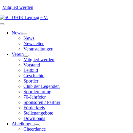
Mitglied werden
Zum
Inhalt
Toggle
springen
Navigation
News
News
Newsletter
Veranstaltungen
Verein
Mitglied werden
Vorstand
Leitbild
Geschichte
Sportler
Club der Legenden
Sportlerehrung
70-Jahrfeier
Sponsoren / Partner
Förderkreis
Stellenangebote
Downloads
Abteilungen
Cheerdance