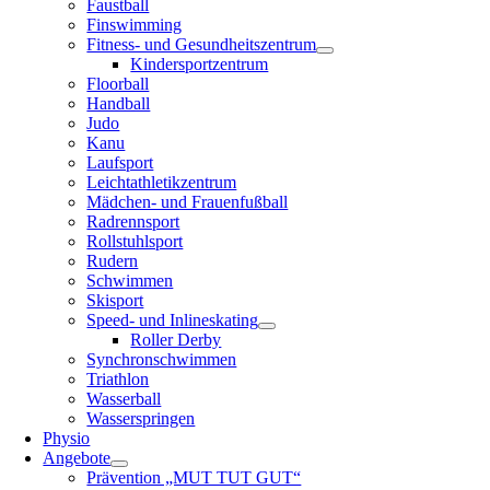
Faustball
Finswimming
Fitness- und Gesundheitszentrum
Kindersportzentrum
Floorball
Handball
Judo
Kanu
Laufsport
Leichtathletikzentrum
Mädchen- und Frauenfußball
Radrennsport
Rollstuhlsport
Rudern
Schwimmen
Skisport
Speed- und Inlineskating
Roller Derby
Synchronschwimmen
Triathlon
Wasserball
Wasserspringen
Physio
Angebote
Prävention „MUT TUT GUT“