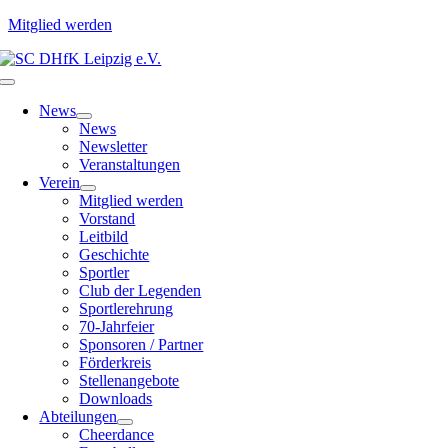
Mitglied werden
Zum
Inhalt
Toggle
springen
Navigation
News
News
Newsletter
Veranstaltungen
Verein
Mitglied werden
Vorstand
Leitbild
Geschichte
Sportler
Club der Legenden
Sportlerehrung
70-Jahrfeier
Sponsoren / Partner
Förderkreis
Stellenangebote
Downloads
Abteilungen
Cheerdance