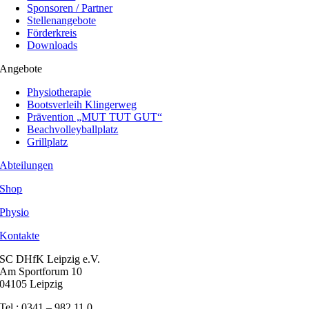
Sponsoren / Partner
Stellenangebote
Förderkreis
Downloads
Angebote
Physiotherapie
Bootsverleih Klingerweg
Prävention „MUT TUT GUT“
Beachvolleyballplatz
Grillplatz
Abteilungen
Shop
Physio
Kontakte
SC DHfK Leipzig e.V.
Am Sportforum 10
04105 Leipzig
Tel.: 0341 – 982 11 0