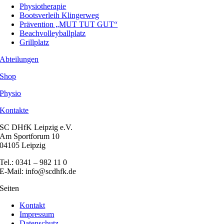
Physiotherapie
Bootsverleih Klingerweg
Prävention „MUT TUT GUT“
Beachvolleyballplatz
Grillplatz
Abteilungen
Shop
Physio
Kontakte
SC DHfK Leipzig e.V.
Am Sportforum 10
04105 Leipzig
Tel.: 0341 – 982 11 0
E-Mail: info@scdhfk.de
Seiten
Kontakt
Impressum
Datenschutz