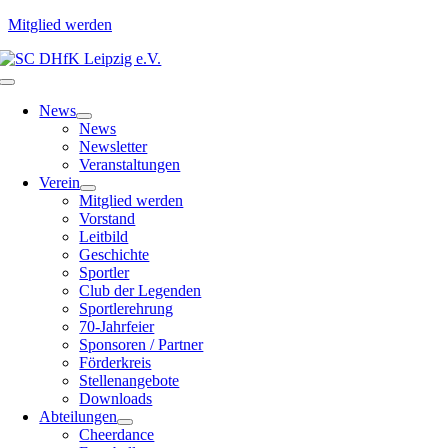
Mitglied werden
Zum
Inhalt
Toggle
springen
Navigation
News
News
Newsletter
Veranstaltungen
Verein
Mitglied werden
Vorstand
Leitbild
Geschichte
Sportler
Club der Legenden
Sportlerehrung
70-Jahrfeier
Sponsoren / Partner
Förderkreis
Stellenangebote
Downloads
Abteilungen
Cheerdance