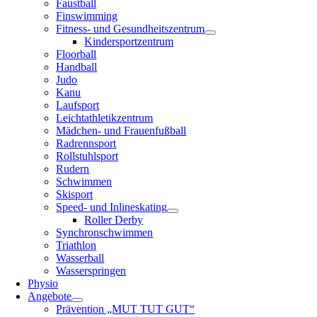
Faustball
Finswimming
Fitness- und Gesundheitszentrum
Kindersportzentrum
Floorball
Handball
Judo
Kanu
Laufsport
Leichtathletikzentrum
Mädchen- und Frauenfußball
Radrennsport
Rollstuhlsport
Rudern
Schwimmen
Skisport
Speed- und Inlineskating
Roller Derby
Synchronschwimmen
Triathlon
Wasserball
Wasserspringen
Physio
Angebote
Prävention „MUT TUT GUT“