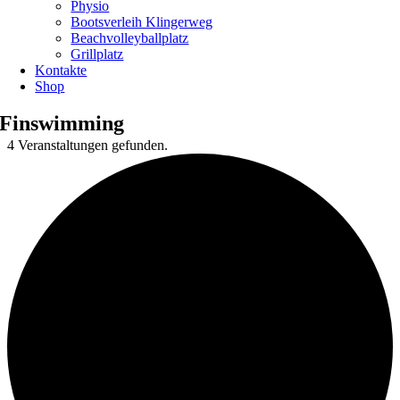
Physio
Bootsverleih Klingerweg
Beachvolleyballplatz
Grillplatz
Kontakte
Shop
Finswimming
4 Veranstaltungen gefunden.