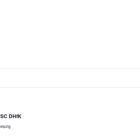
g SC DHfK
Leipzig