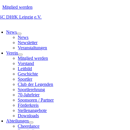
Mitglied werden
Zum
Inhalt
oggle
springen
avigation
News
News
Newsletter
Veranstaltungen
Verein
Mitglied werden
Vorstand
Leitbild
Geschichte
Sportler
Club der Legenden
Sportlerehrung
70-Jahrfeier
Sponsoren / Partner
Förderkreis
Stellenangebote
Downloads
Abteilungen
Cheerdance