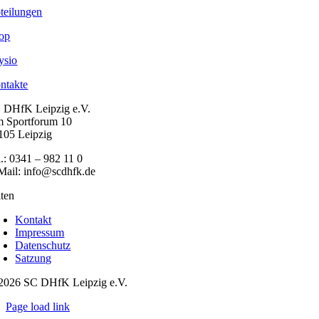
teilungen
op
ysio
ntakte
 DHfK Leipzig e.V.
 Sportforum 10
105 Leipzig
l.: 0341 – 982 11 0
Mail: info@scdhfk.de
iten
Kontakt
Impressum
Datenschutz
Satzung
2026 SC DHfK Leipzig e.V.
Page load link
Nach