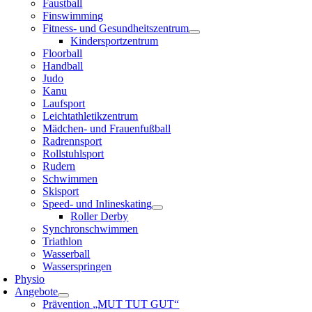
Faustball
Finswimming
Fitness- und Gesundheitszentrum
Kindersportzentrum
Floorball
Handball
Judo
Kanu
Laufsport
Leichtathletikzentrum
Mädchen- und Frauenfußball
Radrennsport
Rollstuhlsport
Rudern
Schwimmen
Skisport
Speed- und Inlineskating
Roller Derby
Synchronschwimmen
Triathlon
Wasserball
Wasserspringen
Physio
Angebote
Prävention „MUT TUT GUT“