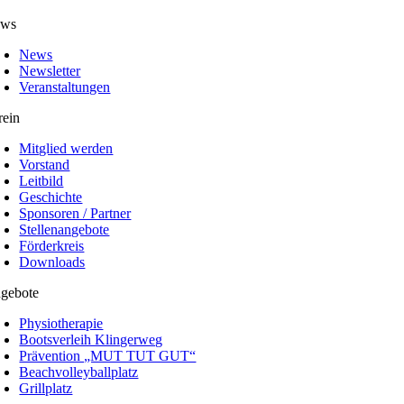
ws
News
Newsletter
Veranstaltungen
rein
Mitglied werden
Vorstand
Leitbild
Geschichte
Sponsoren / Partner
Stellenangebote
Förderkreis
Downloads
gebote
Physiotherapie
Bootsverleih Klingerweg
Prävention „MUT TUT GUT“
Beachvolleyballplatz
Grillplatz