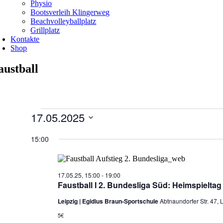
Physio
Bootsverleih Klingerweg
Beachvolleyballplatz
Grillplatz
Kontakte
Shop
austball
Veranstaltungen
17.05.2025
für
Datum
17.05.25
wählen.
15:00
17.05.25, 15:00
-
19:00
Faustball I 2. Bundesliga Süd: Heimspielta
Leipzig | Egidius Braun-Sportschule
Abtnaundorfer Str. 47, 
5€