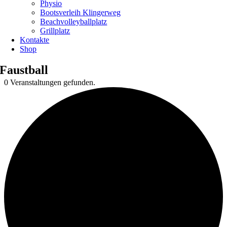
Physio
Bootsverleih Klingerweg
Beachvolleyballplatz
Grillplatz
Kontakte
Shop
Faustball
0 Veranstaltungen gefunden.