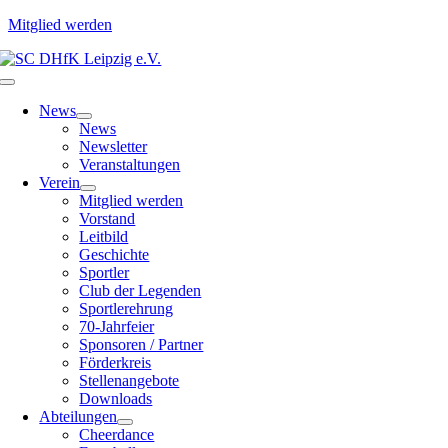
Mitglied werden
Zum
Inhalt
Toggle
springen
Navigation
News
News
Newsletter
Veranstaltungen
Verein
Mitglied werden
Vorstand
Leitbild
Geschichte
Sportler
Club der Legenden
Sportlerehrung
70-Jahrfeier
Sponsoren / Partner
Förderkreis
Stellenangebote
Downloads
Abteilungen
Cheerdance