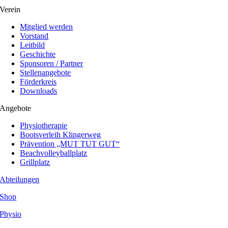
Verein
Mitglied werden
Vorstand
Leitbild
Geschichte
Sponsoren / Partner
Stellenangebote
Förderkreis
Downloads
Angebote
Physiotherapie
Bootsverleih Klingerweg
Prävention „MUT TUT GUT“
Beachvolleyballplatz
Grillplatz
Abteilungen
Shop
Physio