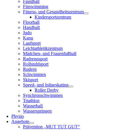
Faustball
Finswimming
Fitness- und Gesundheitszentrum
Kindersportzentrum
Floorball
Handball
Judo
Kanu
Laufsport
Leichtathletikzentrum
Mädchen- und Frauenfußball
Radrennsport
Rollstuhlsport
Rudern
Schwimmen
Skisport
Speed- und Inlineskating
Roller Derby
Synchronschwimmen
Triathlon
Wasserball
Wasserspringen
Physio
Angebote
Prävention „MUT TUT GUT“