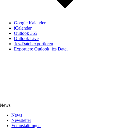
Google Kalender
iCalendar
Outlook 365
Outlook Live
.ics-Datei exportieren
Exportiere Outlook .ics Datei
News
News
Newsletter
Veranstaltungen