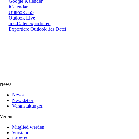
Google Kalender
iCalendar
Outlook 365
Outlook Live
.ics-Datei exportieren
Exportiere Outlook .ics Datei
News
News
Newsletter
Veranstaltungen
Verein
Mitglied werden
Vorstand
Leitbild