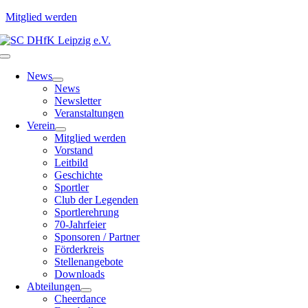
Mitglied werden
Zum
Inhalt
Toggle
springen
Navigation
News
News
Newsletter
Veranstaltungen
Verein
Mitglied werden
Vorstand
Leitbild
Geschichte
Sportler
Club der Legenden
Sportlerehrung
70-Jahrfeier
Sponsoren / Partner
Förderkreis
Stellenangebote
Downloads
Abteilungen
Cheerdance