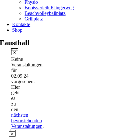
Physio
Bootsverleih Klingerweg
Beachvolleyballplatz
Grillplatz
Kontakte
Shop
Faustball
Veranstaltungen
für
Hinweis
Keine
02.09.24
Veranstaltungen
für
02.09.24
vorgesehen.
Hier
geht
es
zu
den
nächsten
bevorstehenden
Veranstaltungen
.
Hinweis