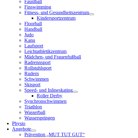
Faustball
Finswimming
Fitness- und Gesundheitszentrum
Kindersportzentrum
Floorball
Handball
Judo
Kanu
Laufsport
Leichtathletikzentrum
Mädchen- und Frauenfußball
Radrennsport
Rollstuhlsport
Rudern
Schwimmen
Skisport
Speed- und Inlineskating
Roller Derby
Synchronschwimmen
Triathlon
Wasserball
Wasserspringen
Physio
Angebote
Prävention „MUT TUT GUT“