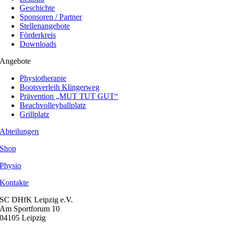
Geschichte
Sponsoren / Partner
Stellenangebote
Förderkreis
Downloads
Angebote
Physiotherapie
Bootsverleih Klingerweg
Prävention „MUT TUT GUT“
Beachvolleyballplatz
Grillplatz
Abteilungen
Shop
Physio
Kontakte
SC DHfK Leipzig e.V.
Am Sportforum 10
04105 Leipzig