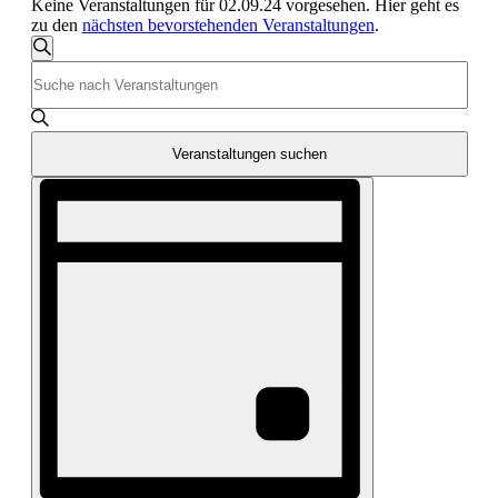
Keine Veranstaltungen für 02.09.24 vorgesehen. Hier geht es
zu den
nächsten bevorstehenden Veranstaltungen
.
Veranstaltungen
Suche
Bitte
Suche
Schlüsselwort
und
eingeben.
Suche
Ansichten,
nach
Veranstaltungen suchen
Navigation
Veranstaltungen
Veranstaltung
Schlüsselwort.
Ansichten-
Navigation