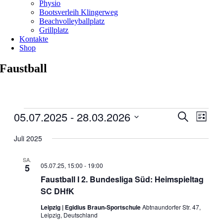
Physio
Bootsverleih Klingerweg
Beachvolleyballplatz
Grillplatz
Kontakte
Shop
Faustball
Veranstaltungen
05.07.2025
 - 
28.03.2026
Veranstal
Veran
Suche
Liste
Ansic
Suche
Datum
Navig
wählen.
Juli 2025
und
Ansichten
SA.
05.07.25, 15:00
-
19:00
5
Navigati
Faustball I 2. Bundesliga Süd: Heimspieltag
SC DHfK
Leipzig | Egidius Braun-Sportschule
Abtnaundorfer Str. 47,
Leipzig, Deutschland