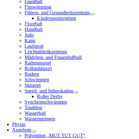
Faustball
Finswimming
Fitness- und Gesundheitszentrum
Kindersportzentrum
Floorball
Handball
Judo
Kanu
Laufsport
Leichtathletikzentrum
Mädchen- und Frauenfußball
Radrennsport
Rollstuhlsport
Rudern
Schwimmen
Skisport
Speed- und Inlineskating
Roller Derby
Synchronschwimmen
Triathlon
Wasserball
Wasserspringen
Physio
Angebote
Prävention „MUT TUT GUT“