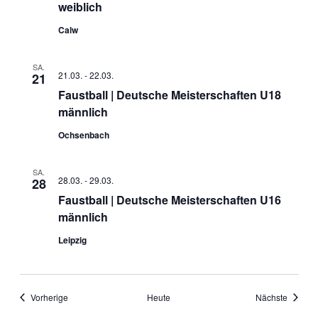
weiblich
Calw
SA.
21.03.
-
22.03.
21
Faustball | Deutsche Meisterschaften U18
männlich
Ochsenbach
SA.
28.03.
-
29.03.
28
Faustball | Deutsche Meisterschaften U16
männlich
Leipzig
Veranstaltungen
Veranst
Vorherige
Heute
Nächste