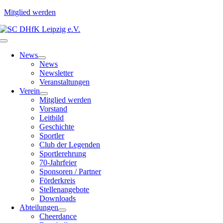
Mitglied werden
Zum
Inhalt
Toggle
springen
Navigation
News
News
Newsletter
Veranstaltungen
Verein
Mitglied werden
Vorstand
Leitbild
Geschichte
Sportler
Club der Legenden
Sportlerehrung
70-Jahrfeier
Sponsoren / Partner
Förderkreis
Stellenangebote
Downloads
Abteilungen
Cheerdance