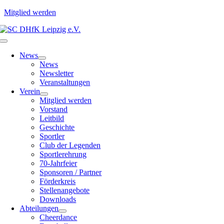
Mitglied werden
Zum
Inhalt
Toggle
springen
Navigation
News
News
Newsletter
Veranstaltungen
Verein
Mitglied werden
Vorstand
Leitbild
Geschichte
Sportler
Club der Legenden
Sportlerehrung
70-Jahrfeier
Sponsoren / Partner
Förderkreis
Stellenangebote
Downloads
Abteilungen
Cheerdance