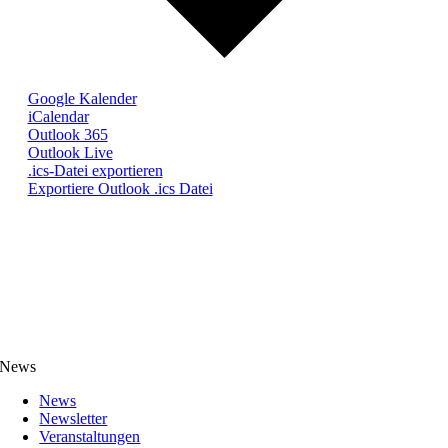
Google Kalender
iCalendar
Outlook 365
Outlook Live
.ics-Datei exportieren
Exportiere Outlook .ics Datei
News
News
Newsletter
Veranstaltungen