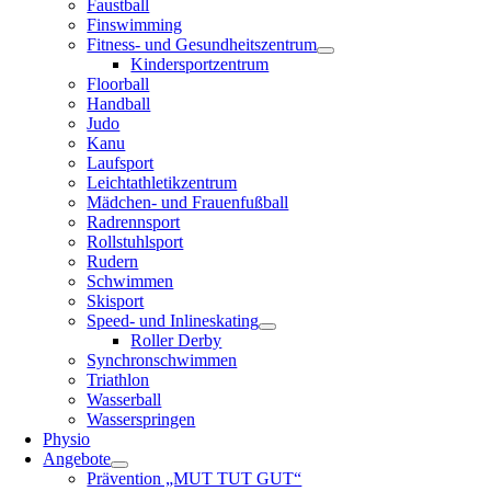
Faustball
Finswimming
Fitness- und Gesundheitszentrum
Kindersportzentrum
Floorball
Handball
Judo
Kanu
Laufsport
Leichtathletikzentrum
Mädchen- und Frauenfußball
Radrennsport
Rollstuhlsport
Rudern
Schwimmen
Skisport
Speed- und Inlineskating
Roller Derby
Synchronschwimmen
Triathlon
Wasserball
Wasserspringen
Physio
Angebote
Prävention „MUT TUT GUT“