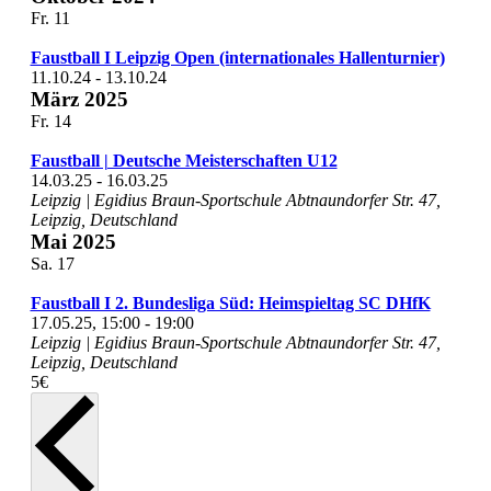
Fr.
11
Faustball I Leipzig Open (internationales Hallenturnier)
11.10.24
-
13.10.24
März 2025
Fr.
14
Faustball | Deutsche Meisterschaften U12
14.03.25
-
16.03.25
Leipzig | Egidius Braun-Sportschule
Abtnaundorfer Str. 47,
Leipzig, Deutschland
Mai 2025
Sa.
17
Faustball I 2. Bundesliga Süd: Heimspieltag SC DHfK
17.05.25, 15:00
-
19:00
Leipzig | Egidius Braun-Sportschule
Abtnaundorfer Str. 47,
Leipzig, Deutschland
5€