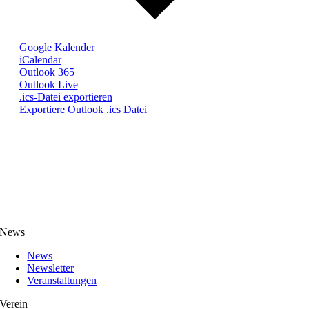
Google Kalender
iCalendar
Outlook 365
Outlook Live
.ics-Datei exportieren
Exportiere Outlook .ics Datei
News
News
Newsletter
Veranstaltungen
Verein