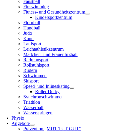
Faustball
Finswimming
Fitness- und Gesundheitszentrum
Kindersportzentrum
Floorball
Handball
Judo
Kanu
Laufsport
Leichtathletikzentrum
Mädchen- und Frauenfußball
Radrennsport
Rollstuhlsport
Rudern
Schwimmen
Skisport
Speed- und Inlineskating
Roller Derby
Synchronschwimmen
Triathlon
Wasserball
Wasserspringen
Physio
Angebote
Prävention „MUT TUT GUT“