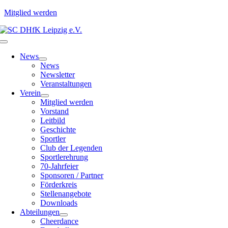
Mitglied werden
Zum
Inhalt
Toggle
springen
Navigation
News
News
Newsletter
Veranstaltungen
Verein
Mitglied werden
Vorstand
Leitbild
Geschichte
Sportler
Club der Legenden
Sportlerehrung
70-Jahrfeier
Sponsoren / Partner
Förderkreis
Stellenangebote
Downloads
Abteilungen
Cheerdance