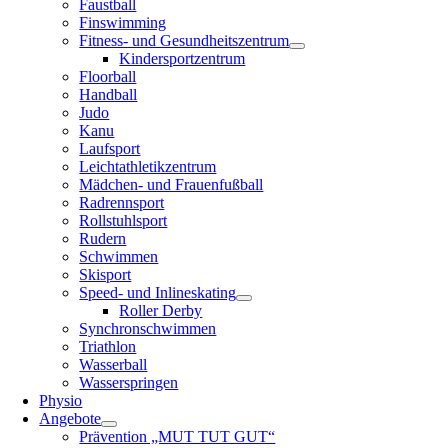
Faustball
Finswimming
Fitness- und Gesundheitszentrum
Kindersportzentrum
Floorball
Handball
Judo
Kanu
Laufsport
Leichtathletikzentrum
Mädchen- und Frauenfußball
Radrennsport
Rollstuhlsport
Rudern
Schwimmen
Skisport
Speed- und Inlineskating
Roller Derby
Synchronschwimmen
Triathlon
Wasserball
Wasserspringen
Physio
Angebote
Prävention „MUT TUT GUT“