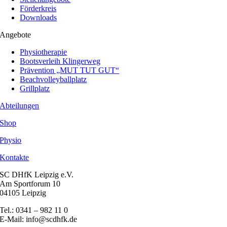
Förderkreis
Downloads
Angebote
Physiotherapie
Bootsverleih Klingerweg
Prävention „MUT TUT GUT“
Beachvolleyballplatz
Grillplatz
Abteilungen
Shop
Physio
Kontakte
SC DHfK Leipzig e.V.
Am Sportforum 10
04105 Leipzig
Tel.: 0341 – 982 11 0
E-Mail: info@scdhfk.de