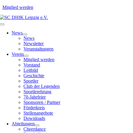
Mitglied werden
Zum
Inhalt
Toggle
springen
Navigation
News
News
Newsletter
Veranstaltungen
Verein
Mitglied werden
Vorstand
Leitbild
Geschichte
Sportler
Club der Legenden
Sportlerehrung
70-Jahrfeier
Sponsoren / Partner
Förderkreis
Stellenangebote
Downloads
Abteilungen
Cheerdance