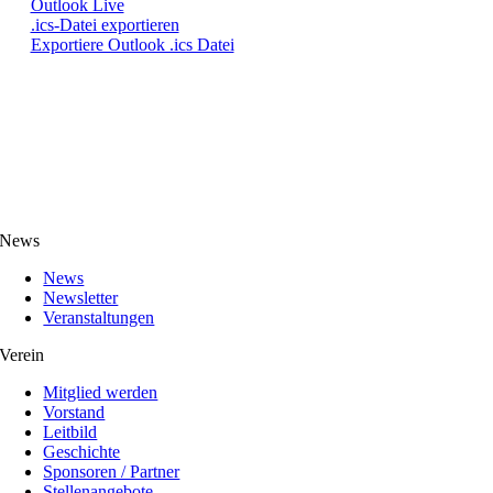
Outlook Live
.ics-Datei exportieren
Exportiere Outlook .ics Datei
News
News
Newsletter
Veranstaltungen
Verein
Mitglied werden
Vorstand
Leitbild
Geschichte
Sponsoren / Partner
Stellenangebote