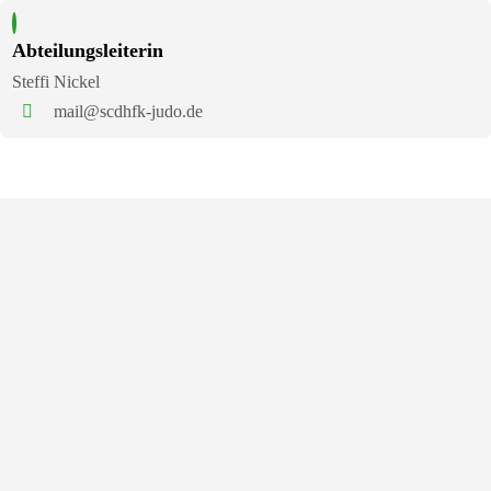
Zum
Inhalt
Abteilungsleiterin
springen
Steffi Nickel
mail@scdhfk-judo.de