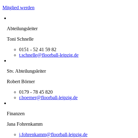
Mitglied werden
Zum
Inhalt
Abteilungsleiter
springen
Toni Schnelle
0151 - 52 41 59 82
t.schnelle@floorball-leipzig.de
Stv. Abteilungsleiter
Robert Börner
0179 - 78 45 820
r.boerner@floorball-leipzig.de
Finanzen
Jana Fohrenkamm
j.fohrenkamm@floorball-leipzig.de