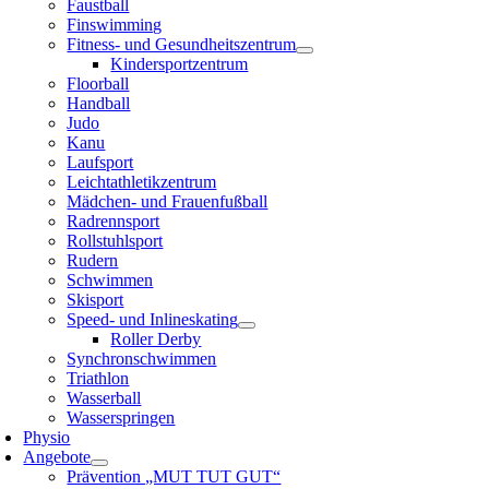
Faustball
Finswimming
Fitness- und Gesundheitszentrum
Kindersportzentrum
Floorball
Handball
Judo
Kanu
Laufsport
Leichtathletikzentrum
Mädchen- und Frauenfußball
Radrennsport
Rollstuhlsport
Rudern
Schwimmen
Skisport
Speed- und Inlineskating
Roller Derby
Synchronschwimmen
Triathlon
Wasserball
Wasserspringen
Physio
Angebote
Prävention „MUT TUT GUT“