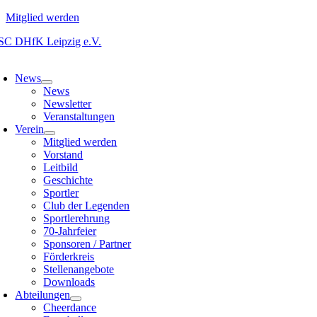
Mitglied werden
Zum
Inhalt
oggle
springen
avigation
News
News
Newsletter
Veranstaltungen
Verein
Mitglied werden
Vorstand
Leitbild
Geschichte
Sportler
Club der Legenden
Sportlerehrung
70-Jahrfeier
Sponsoren / Partner
Förderkreis
Stellenangebote
Downloads
Abteilungen
Cheerdance